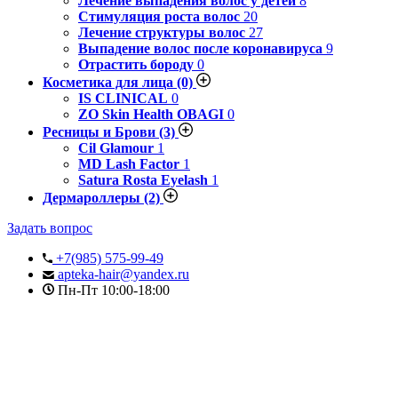
Лечение выпадения волос у детей
8
Стимуляция роста волос
20
Лечение структуры волос
27
Выпадение волос после коронавируса
9
Отрастить бороду
0
Косметика для лица
(0)
IS CLINICAL
0
ZO Skin Health OBAGI
0
Ресницы и Брови
(3)
Cil Glamour
1
MD Lash Factor
1
Satura Rosta Eyelash
1
Дермароллеры
(2)
Задать вопрос
+7(985) 575-99-49
apteka-hair@yandex.ru
Пн-Пт 10:00-18:00