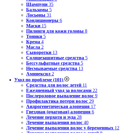
Шампуни
35
Бальзамы
5
Лосьоны
31
Кондиционеры
6
Маски
15
Пилинги для кожи головы
8
Тоники
5
Крема
4
Масла
2
Сыворотки
13
Солнцезащитные средства
5
Бессульфатные средства
5
Несмываемые средства
13
Аминексил
2
Уход по проблеме
(101)
Средства для волос детей
11
Ежедневный уход за волосами
22
Послеродовое выпадение волос
9
Профилактика потери волос
29
Андрогенетическая алопеция
17
Гнездная (очаговая) алопеция
6
Лечение перхоти и зуда
28
Лечение выпадения волос
40
Лечение выпадения волос у беременных
12