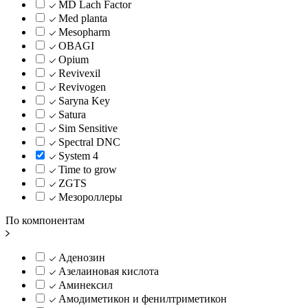
MD Lach Factor
Med planta
Mesopharm
OBAGI
Opium
Revivexil
Revivogen
Saryna Key
Satura
Sim Sensitive
Spectral DNC
System 4
Time to grow
ZGTS
Мезороллеры
По компонентам
Аденозин
Азелаиновая кислота
Аминексил
Амодиметикон и фенилтриметикон