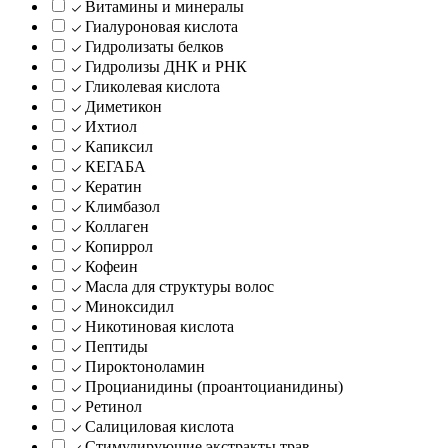
Витамины и минералы
Гиалуроновая кислота
Гидролизаты белков
Гидролизы ДНК и РНК
Гликолевая кислота
Диметикон
Ихтиол
Капиксил
КЕГАБА
Кератин
Климбазол
Коллаген
Копиррол
Кофеин
Масла для структуры волос
Миноксидил
Никотиновая кислота
Пептиды
Пироктоноламин
Процианидины (проантоцианидины)
Ретинол
Салициловая кислота
Стимулирующие экстракты трав