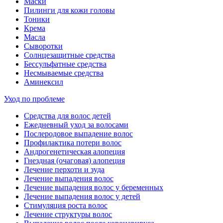
Маски
Пилинги для кожи головы
Тоники
Крема
Масла
Сыворотки
Солнцезащитные средства
Бессульфатные средства
Несмываемые средства
Аминексил
Уход по проблеме
Средства для волос детей
Ежедневный уход за волосами
Послеродовое выпадение волос
Профилактика потери волос
Андрогенетическая алопеция
Гнездная (очаговая) алопеция
Лечение перхоти и зуда
Лечение выпадения волос
Лечение выпадения волос у беременных
Лечение выпадения волос у детей
Стимуляция роста волос
Лечение структуры волос