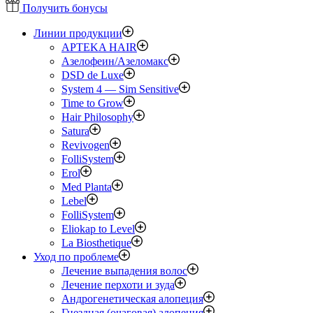
Получить бонусы
Линии продукции
APTEKA HAIR
Азелофеин/Aзеломакс
DSD de Luxe
System 4 — Sim Sensitive
Time to Grow
Hair Philosophy
Satura
Revivogen
FolliSystem
Erol
Med Planta
Lebel
FolliSystem
Eliokap to Level
La Biosthetique
Уход по проблеме
Лечение выпадения волос
Лечение перхоти и зуда
Андрогенетическая алопеция
Гнездная (очаговая) алопеция