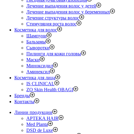
Лечение выпадения волос у детей
Лечение выпадения волос у беременных
Лечение структуры волос
Стимуляция роста волос
Косметика для волос
Шампуни
Бальзамы
Сыворотки
Пилинги для кожи головы
Маски
Миноксидил
Аминексил
Косметика для лица
IS CLINICAL
ZO Skin Health OBAGI
Бренды
Контакты
Линии продукции
APTEKA HAIR
Med Planta
DSD de Luxe