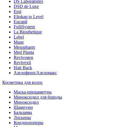
DS Laboratories
DSD de Luxe
Erol
Eliokap to Level
Eucapil
FolliSystem
La Biosthetique
Lebel
Mane
Mesopharm
Med Planta
Revivogen
Revivexil
Hair Back
Азелофеин/Aзеломакс
Косметика для волос
Маска-прешампунь
Миноксидил для бороды
Миноксидил
Шампуни
Бальзамы
Лосьоны
Кондиционеры