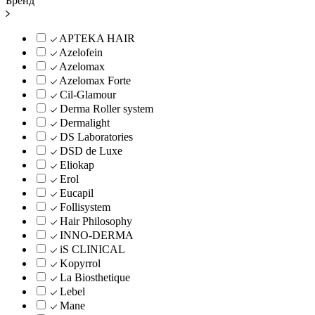
Бренд
APTEKA HAIR
Azelofein
Azelomax
Azelomax Forte
Cil-Glamour
Derma Roller system
Dermalight
DS Laboratories
DSD de Luxe
Eliokap
Erol
Eucapil
Follisystem
Hair Philosophy
INNO-DERMA
iS CLINICAL
Kopyrrol
La Biosthetique
Lebel
Mane