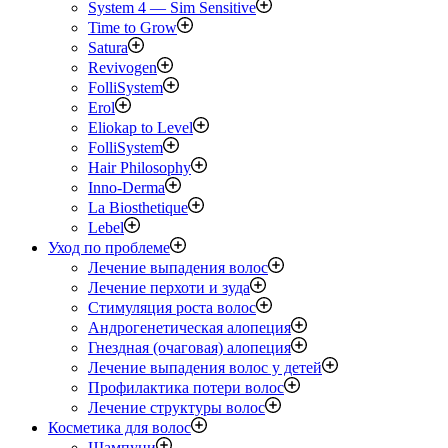
System 4 — Sim Sensitive
Time to Grow
Satura
Revivogen
FolliSystem
Erol
Eliokap to Level
FolliSystem
Hair Philosophy
Inno-Derma
La Biosthetique
Lebel
Уход по проблеме
Лечение выпадения волос
Лечение перхоти и зуда
Стимуляция роста волос
Андрогенетическая алопеция
Гнездная (очаговая) алопеция
Лечение выпадения волос у детей
Профилактика потери волос
Лечение структуры волос
Косметика для волос
Шампуни