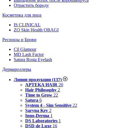
Выпадение волос после коронавируса
Отрастить бороду
Косметика для лица
IS CLINICAL
ZO Skin Health OBAGI
Ресницы и Брови
Cil Glamour
MD Lash Factor
Satura Rosta Eyelash
Дермароллеры
Линии продукции
(137)
APTEKA HAIR
20
Hair Philosophy
2
Time to Grow
22
Satura
6
System 4 - Sim Sensitive
22
Saryna Key
2
Inno-Derma
1
DS Laboratories
1
DSD de Luxe
16