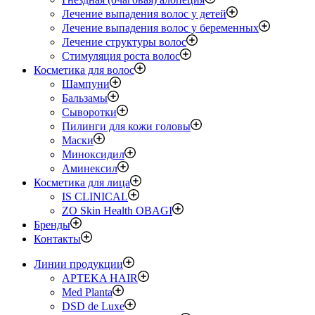
Лечение выпадения волос у детей
Лечение выпадения волос у беременных
Лечение структуры волос
Стимуляция роста волос
Косметика для волос
Шампуни
Бальзамы
Сыворотки
Пилинги для кожи головы
Маски
Миноксидил
Аминексил
Косметика для лица
IS CLINICAL
ZO Skin Health OBAGI
Бренды
Контакты
Линии продукции
APTEKA HAIR
Med Planta
DSD de Luxe