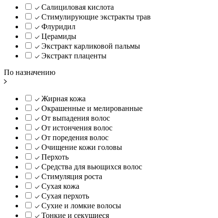
Салициловая кислота
Стимулирующие экстракты трав
Флуридил
Церамиды
Экстракт карликовой пальмы
Экстракт плаценты
По назначению
Жирная кожа
Окрашенные и мелированные
От выпадения волос
От истончения волос
От поредения волос
Очищение кожи головы
Перхоть
Средства для вьющихся волос
Стимуляция роста
Сухая кожа
Сухая перхоть
Сухие и ломкие волосы
Тонкие и секущиеся