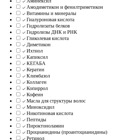
Аминексил
Амодиметикон и фенилтриметикон
Витамины и минералы
Гиалуроновая кислота
Гидролизаты белков
Гидролизы ДНК и РНК
Гликолевая кислота
Диметикон
Ихтиол
Капиксил
КЕГАБА
Кератин
Климбазол
Коллаген
Копиррол
Кофеин
Масла для структуры волос
Миноксидил
Никотиновая кислота
Пептиды
Пироктоноламин
Процианидины (проантоцианидины)
Ретинол