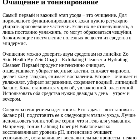
Очищение и тонизирование
Самый первый и важный этап ухода – это очищение. Для
нормального функционирования с кожи нужно регулярно
убирать ороговевшие частички. Если их не отшелушивать, а
лишь постоянно увлажнять, то могут образоваться чешуйки,
блокирующие поступление полезных веществ из средства в
эпидермис.
Очищение можно доверить двум средствам из линейки Zo
Skin Health By Zein Obagi – Exfoliating Cleanser и Hydrating
Cleanser. Первый продукт интенсивно очищает,
отшелушивает, убирает мертвые клетки, снижает жирность,
делает кожу гладкой, снимает воспаления. Второе – очищает и
увлажняет, убирает загрязнение, сохраняет водный, липидный
баланс. Кожа становится упругой, увлажненной, эластичной.
Использовать оба средства нужно дважды в день – утром и
вечером.
Следом за очищением идет тоник. Его задача – восстановить
баланс pH, подготовить ее к следующим этапам ухода. Лучше
использовать тоник той же серии, что и гель для умывания.
Например, тоник Calming Toner pH Balatone мягко
восстанавливает уровень pH, интенсивно очищает,
успокаивает, останавливает воспалительные процессы, нежно