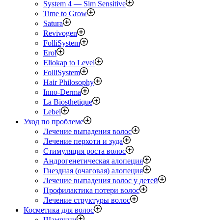
System 4 — Sim Sensitive
Time to Grow
Satura
Revivogen
FolliSystem
Erol
Eliokap to Level
FolliSystem
Hair Philosophy
Inno-Derma
La Biosthetique
Lebel
Уход по проблеме
Лечение выпадения волос
Лечение перхоти и зуда
Стимуляция роста волос
Андрогенетическая алопеция
Гнездная (очаговая) алопеция
Лечение выпадения волос у детей
Профилактика потери волос
Лечение структуры волос
Косметика для волос
Шампуни