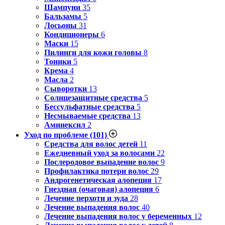
Шампуни
35
Бальзамы
5
Лосьоны
31
Кондиционеры
6
Маски
15
Пилинги для кожи головы
8
Тоники
5
Крема
4
Масла
2
Сыворотки
13
Солнцезащитные средства
5
Бессульфатные средства
5
Несмываемые средства
13
Аминексил
2
Уход по проблеме
(101)
Средства для волос детей
11
Ежедневный уход за волосами
22
Послеродовое выпадение волос
9
Профилактика потери волос
29
Андрогенетическая алопеция
17
Гнездная (очаговая) алопеция
6
Лечение перхоти и зуда
28
Лечение выпадения волос
40
Лечение выпадения волос у беременных
12