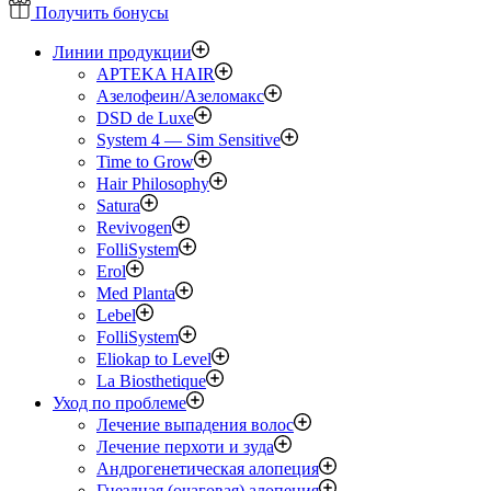
Получить бонусы
Линии продукции
APTEKA HAIR
Азелофеин/Aзеломакс
DSD de Luxe
System 4 — Sim Sensitive
Time to Grow
Hair Philosophy
Satura
Revivogen
FolliSystem
Erol
Med Planta
Lebel
FolliSystem
Eliokap to Level
La Biosthetique
Уход по проблеме
Лечение выпадения волос
Лечение перхоти и зуда
Андрогенетическая алопеция
Гнездная (очаговая) алопеция