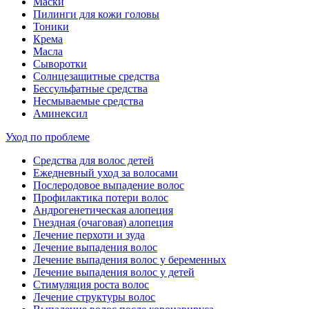
Маски
Пилинги для кожи головы
Тоники
Крема
Масла
Сыворотки
Солнцезащитные средства
Бессульфатные средства
Несмываемые средства
Аминексил
Уход по проблеме
Средства для волос детей
Ежедневный уход за волосами
Послеродовое выпадение волос
Профилактика потери волос
Андрогенетическая алопеция
Гнездная (очаговая) алопеция
Лечение перхоти и зуда
Лечение выпадения волос
Лечение выпадения волос у беременных
Лечение выпадения волос у детей
Стимуляция роста волос
Лечение структуры волос