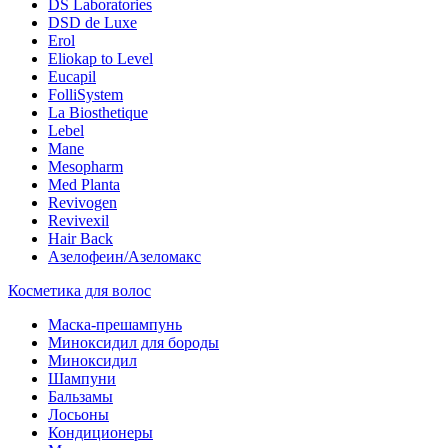
DS Laboratories
DSD de Luxe
Erol
Eliokap to Level
Eucapil
FolliSystem
La Biosthetique
Lebel
Mane
Mesopharm
Med Planta
Revivogen
Revivexil
Hair Back
Азелофеин/Aзеломакс
Косметика для волос
Маска-прешампунь
Миноксидил для бороды
Миноксидил
Шампуни
Бальзамы
Лосьоны
Кондиционеры