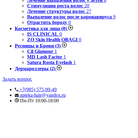
Лечение выпадения волос у детей
8
Стимуляция роста волос
20
Лечение структуры волос
27
Выпадение волос после коронавируса
9
Отрастить бороду
0
Косметика для лица
(0)
IS CLINICAL
0
ZO Skin Health OBAGI
0
Ресницы и Брови
(3)
Cil Glamour
1
MD Lash Factor
1
Satura Rosta Eyelash
1
Дермароллеры
(2)
Задать вопрос
+7(985) 575-99-49
apteka-hair@yandex.ru
Пн-Пт 10:00-18:00