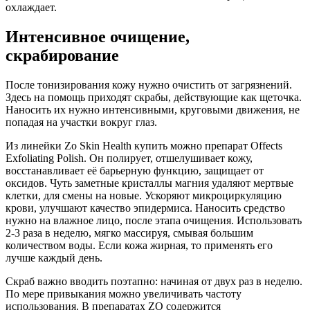
охлаждает.
Интенсивное очищение,
скрабирование
После тонизирования кожу нужно очистить от загрязнений.
Здесь на помощь приходят скрабы, действующие как щеточка.
Наносить их нужно интенсивными, круговыми движения, не
попадая на участки вокруг глаз.
Из линейки Zo Skin Health купить можно препарат Offects
Exfoliating Polish. Он полирует, отшелушивает кожу,
восстанавливает её барьерную функцию, защищает от
оксидов. Чуть заметные кристаллы магния удаляют мертвые
клетки, для смены на новые. Ускоряют микроциркуляцию
крови, улучшают качество эпидермиса. Наносить средство
нужно на влажное лицо, после этапа очищения. Использовать
2-3 раза в неделю, мягко массируя, смывая большим
количеством воды. Если кожа жирная, то применять его
лучше каждый день.
Скраб важно вводить поэтапно: начиная от двух раз в неделю.
По мере привыкания можно увеличивать частоту
использования. В препаратах ZO содержится