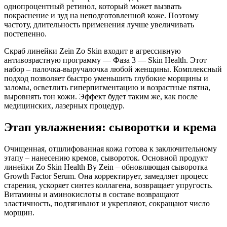
однопроцентный ретинол, который может вызвать
покраснение и зуд на неподготовленной коже. Поэтому
частоту, длительность применения лучше увеличивать
постепенно.
Скраб линейки Zein Zo Skin входит в агрессивную
антивозрастную программу — Фаза 3 — Skin Health. Этот
набор – палочка-выручалочка любой женщины. Комплексный
подход позволяет быстро уменьшить глубокие морщины и
заломы, осветлить гиперпигментацию и возрастные пятна,
выровнять тон кожи. Эффект будет таким же, как после
медицинских, лазерных процедур.
Этап увлажнения: сыворотки и крема
Очищенная, отшлифованная кожа готова к заключительному
этапу – нанесению кремов, сывороток. Основной продукт
линейки Zo Skin Health By Zein – обновляющая сыворотка
Growth Factor Serum. Она корректирует, замедляет процесс
старения, ускоряет синтез коллагена, возвращает упругость.
Витамины и аминокислоты в составе возвращают
эластичность, подтягивают и укрепляют, сокращают число
морщин.