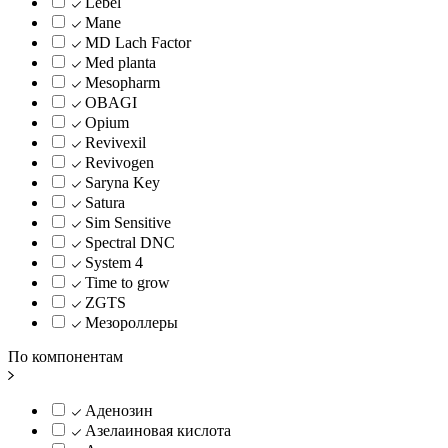
Lebel
Mane
MD Lach Factor
Med planta
Mesopharm
OBAGI
Opium
Revivexil
Revivogen
Saryna Key
Satura
Sim Sensitive
Spectral DNC
System 4
Time to grow
ZGTS
Мезороллеры
По компонентам
Аденозин
Азелаиновая кислота