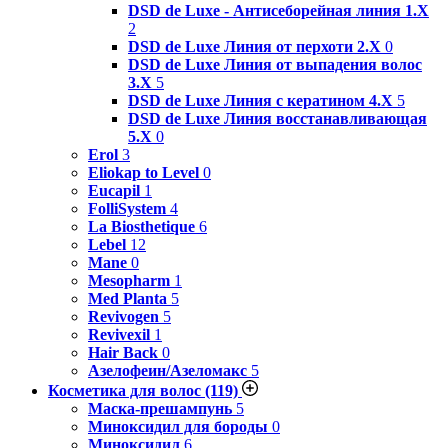
DSD de Luxe - Антисеборейная линия 1.X
2
DSD de Luxe Линия от перхоти 2.Х
0
DSD de Luxe Линия от выпадения волос
3.Х
5
DSD de Luxe Линия с кератином 4.Х
5
DSD de Luxe Линия восстанавливающая
5.Х
0
Erol
3
Eliokap to Level
0
Eucapil
1
FolliSystem
4
La Biosthetique
6
Lebel
12
Mane
0
Mesopharm
1
Med Planta
5
Revivogen
5
Revivexil
1
Hair Back
0
Азелофеин/Aзеломакс
5
Косметика для волос
(119)
Маска-прешампунь
5
Миноксидил для бороды
0
Миноксидил
6