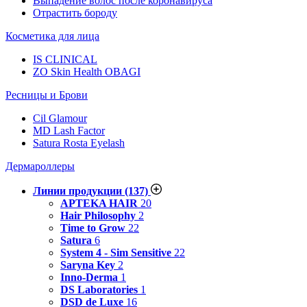
Выпадение волос после коронавируса
Отрастить бороду
Косметика для лица
IS CLINICAL
ZO Skin Health OBAGI
Ресницы и Брови
Cil Glamour
MD Lash Factor
Satura Rosta Eyelash
Дермароллеры
Линии продукции
(137)
APTEKA HAIR
20
Hair Philosophy
2
Time to Grow
22
Satura
6
System 4 - Sim Sensitive
22
Saryna Key
2
Inno-Derma
1
DS Laboratories
1
DSD de Luxe
16