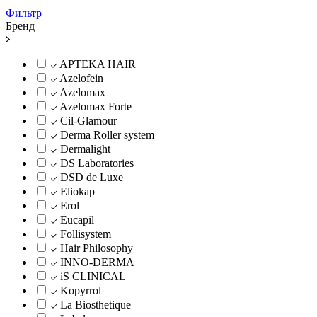
Фильтр
Бренд
APTEKA HAIR
Azelofein
Azelomax
Azelomax Forte
Cil-Glamour
Derma Roller system
Dermalight
DS Laboratories
DSD de Luxe
Eliokap
Erol
Eucapil
Follisystem
Hair Philosophy
INNO-DERMA
iS CLINICAL
Kopyrrol
La Biosthetique