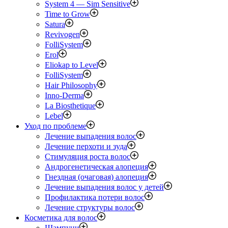
System 4 — Sim Sensitive
Time to Grow
Satura
Revivogen
FolliSystem
Erol
Eliokap to Level
FolliSystem
Hair Philosophy
Inno-Derma
La Biosthetique
Lebel
Уход по проблеме
Лечение выпадения волос
Лечение перхоти и зуда
Стимуляция роста волос
Андрогенетическая алопеция
Гнездная (очаговая) алопеция
Лечение выпадения волос у детей
Профилактика потери волос
Лечение структуры волос
Косметика для волос
Шампуни