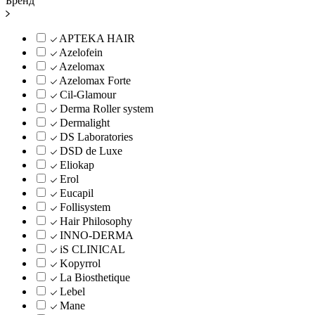
Бренд
APTEKA HAIR
Azelofein
Azelomax
Azelomax Forte
Cil-Glamour
Derma Roller system
Dermalight
DS Laboratories
DSD de Luxe
Eliokap
Erol
Eucapil
Follisystem
Hair Philosophy
INNO-DERMA
iS CLINICAL
Kopyrrol
La Biosthetique
Lebel
Mane