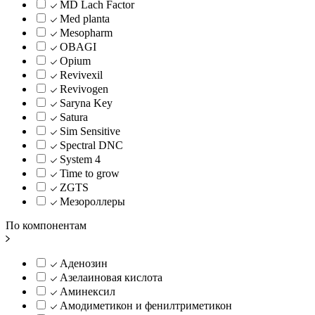
MD Lach Factor
Med planta
Mesopharm
OBAGI
Opium
Revivexil
Revivogen
Saryna Key
Satura
Sim Sensitive
Spectral DNC
System 4
Time to grow
ZGTS
Мезороллеры
По компонентам
Аденозин
Азелаиновая кислота
Аминексил
Амодиметикон и фенилтриметикон