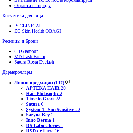
Выпадение волос после коронавируса
Отрастить бороду
Косметика для лица
IS CLINICAL
ZO Skin Health OBAGI
Ресницы и Брови
Cil Glamour
MD Lash Factor
Satura Rosta Eyelash
Дермароллеры
Линии продукции
(137)
APTEKA HAIR
20
Hair Philosophy
2
Time to Grow
22
Satura
6
System 4 - Sim Sensitive
22
Saryna Key
2
Inno-Derma
1
DS Laboratories
1
DSD de Luxe
16