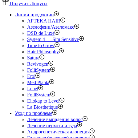
Получить бонусы
Линии продукции
APTEKA HAIR
Азелофеин/Aзеломакс
DSD de Luxe
System 4 — Sim Sensitive
Time to Grow
Hair Philosophy
Satura
Revivogen
FolliSystem
Erol
Med Planta
Lebel
FolliSystem
Eliokap to Level
La Biosthetique
Уход по проблеме
Лечение выпадения волос
Лечение перхоти и зуда
Андрогенетическая алопеция
Гнездная (очаговая) алопеция