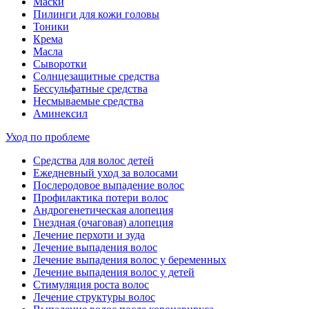
Маски
Пилинги для кожи головы
Тоники
Крема
Масла
Сыворотки
Солнцезащитные средства
Бессульфатные средства
Несмываемые средства
Аминексил
Уход по проблеме
Средства для волос детей
Ежедневный уход за волосами
Послеродовое выпадение волос
Профилактика потери волос
Андрогенетическая алопеция
Гнездная (очаговая) алопеция
Лечение перхоти и зуда
Лечение выпадения волос
Лечение выпадения волос у беременных
Лечение выпадения волос у детей
Стимуляция роста волос
Лечение структуры волос