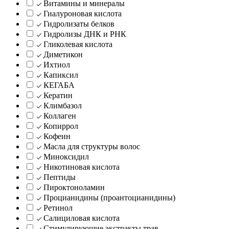
Витамины и минералы
Гиалуроновая кислота
Гидролизаты белков
Гидролизы ДНК и РНК
Гликолевая кислота
Диметикон
Ихтиол
Капиксил
КЕГАБА
Кератин
Климбазол
Коллаген
Копиррол
Кофеин
Масла для структуры волос
Миноксидил
Никотиновая кислота
Пептиды
Пироктоноламин
Процианидины (проантоцианидины)
Ретинол
Салициловая кислота
Стимулирующие экстракты трав