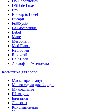
DS Laboratories
DSD de Luxe
Erol
Eliokap to Level
Eucapil
FolliSystem
La Biosthetique
Lebel
Mane
Mesopharm
Med Planta
Revivogen
Revivexil
Hair Back
Азелофеин/Aзеломакс
Косметика для волос
Маска-прешампунь
Миноксидил для бороды
Миноксидил
Шампуни
Бальзамы
Лосьоны
Кондиционеры