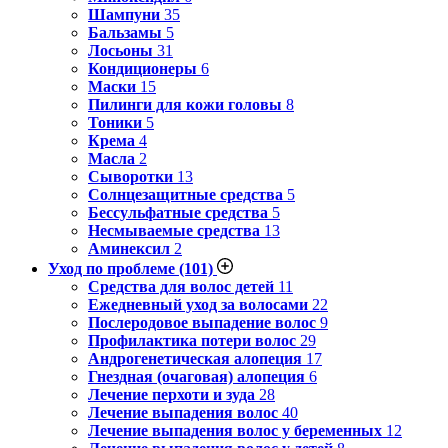
Шампуни
35
Бальзамы
5
Лосьоны
31
Кондиционеры
6
Маски
15
Пилинги для кожи головы
8
Тоники
5
Крема
4
Масла
2
Сыворотки
13
Солнцезащитные средства
5
Бессульфатные средства
5
Несмываемые средства
13
Аминексил
2
Уход по проблеме
(101)
Средства для волос детей
11
Ежедневный уход за волосами
22
Послеродовое выпадение волос
9
Профилактика потери волос
29
Андрогенетическая алопеция
17
Гнездная (очаговая) алопеция
6
Лечение перхоти и зуда
28
Лечение выпадения волос
40
Лечение выпадения волос у беременных
12