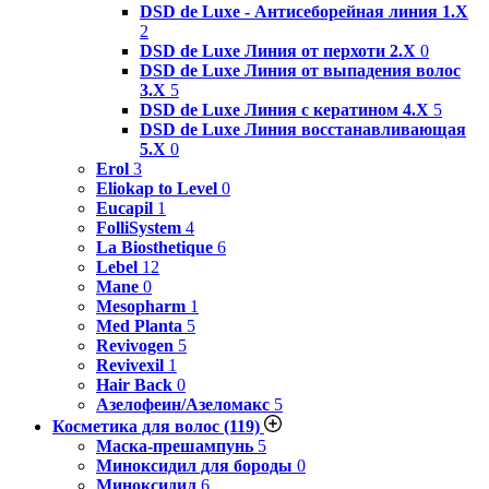
DSD de Luxe - Антисеборейная линия 1.X
2
DSD de Luxe Линия от перхоти 2.Х
0
DSD de Luxe Линия от выпадения волос
3.Х
5
DSD de Luxe Линия с кератином 4.Х
5
DSD de Luxe Линия восстанавливающая
5.Х
0
Erol
3
Eliokap to Level
0
Eucapil
1
FolliSystem
4
La Biosthetique
6
Lebel
12
Mane
0
Mesopharm
1
Med Planta
5
Revivogen
5
Revivexil
1
Hair Back
0
Азелофеин/Aзеломакс
5
Косметика для волос
(119)
Маска-прешампунь
5
Миноксидил для бороды
0
Миноксидил
6