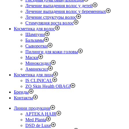
Лечение выпадения волос у детей
Лечение выпадения волос у беременных
Лечение структуры волос
Стимуляция роста волос
Косметика для волос
Шампуни
Бальзамы
Сыворотки
Пилинги для кожи головы
Маски
Миноксидил
Аминексил
Косметика для лица
IS CLINICAL
ZO Skin Health OBAGI
Бренды
Контакты
Линии продукции
APTEKA HAIR
Med Planta
DSD de Luxe