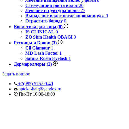
Лечение выпадения волос у детей
8
Стимуляция роста волос
20
Лечение структуры волос
27
Выпадение волос после коронавируса
9
Отрастить бороду
0
Косметика для лица
(0)
IS CLINICAL
0
ZO Skin Health OBAGI
0
Ресницы и Брови
(3)
Cil Glamour
1
MD Lash Factor
1
Satura Rosta Eyelash
1
Дермароллеры
(2)
Задать вопрос
+7(985) 575-99-49
apteka-hair@yandex.ru
Пн-Пт 10:00-18:00