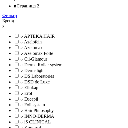
/
Страница 2
Фильтр
Бренд
APTEKA HAIR
Azelofein
Azelomax
Azelomax Forte
Cil-Glamour
Derma Roller system
Dermalight
DS Laboratories
DSD de Luxe
Eliokap
Erol
Eucapil
Follisystem
Hair Philosophy
INNO-DERMA
iS CLINICAL
Kopyrrol