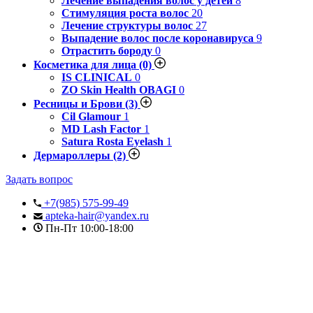
Лечение выпадения волос у детей
8
Стимуляция роста волос
20
Лечение структуры волос
27
Выпадение волос после коронавируса
9
Отрастить бороду
0
Косметика для лица
(0)
IS CLINICAL
0
ZO Skin Health OBAGI
0
Ресницы и Брови
(3)
Cil Glamour
1
MD Lash Factor
1
Satura Rosta Eyelash
1
Дермароллеры
(2)
Задать вопрос
+7(985) 575-99-49
apteka-hair@yandex.ru
Пн-Пт 10:00-18:00