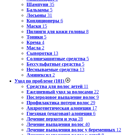
Шампуни
35
Бальзамы
5
Лосьоны
31
Кондиционеры
6
Маски
15
Пилинги для кожи головы
8
Тоники
5
Крема
4
Масла
2
Сыворотки
13
Солнцезащитные средства
5
Бессульфатные средства
5
Несмываемые средства
13
Аминексил
2
Уход по проблеме
(101)
Средства для волос детей
11
Ежедневный уход за волосами
22
Послеродовое выпадение волос
9
Профилактика потери волос
29
Андрогенетическая алопеция
17
Гнездная (очаговая) алопеция
6
Лечение перхоти и зуда
28
Лечение выпадения волос
40
Лечение выпадения волос у беременных
12