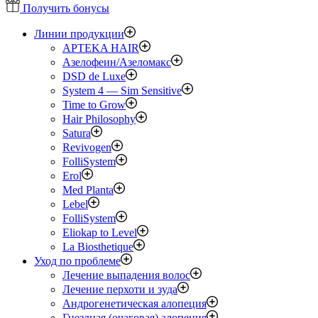
Получить бонусы
Линии продукции
APTEKA HAIR
Азелофеин/Aзеломакс
DSD de Luxe
System 4 — Sim Sensitive
Time to Grow
Hair Philosophy
Satura
Revivogen
FolliSystem
Erol
Med Planta
Lebel
FolliSystem
Eliokap to Level
La Biosthetique
Уход по проблеме
Лечение выпадения волос
Лечение перхоти и зуда
Андрогенетическая алопеция
Гнездная (очаговая) алопеция