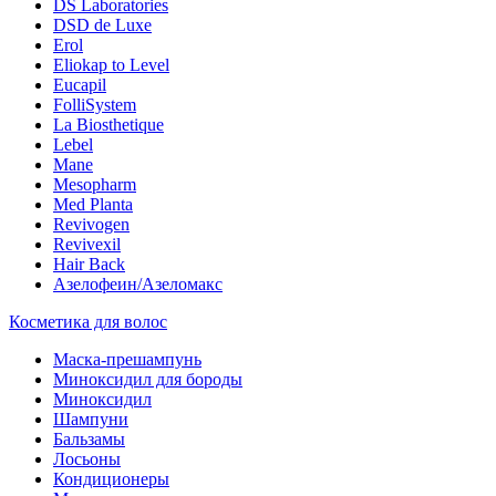
DS Laboratories
DSD de Luxe
Erol
Eliokap to Level
Eucapil
FolliSystem
La Biosthetique
Lebel
Mane
Mesopharm
Med Planta
Revivogen
Revivexil
Hair Back
Азелофеин/Aзеломакс
Косметика для волос
Маска-прешампунь
Миноксидил для бороды
Миноксидил
Шампуни
Бальзамы
Лосьоны
Кондиционеры