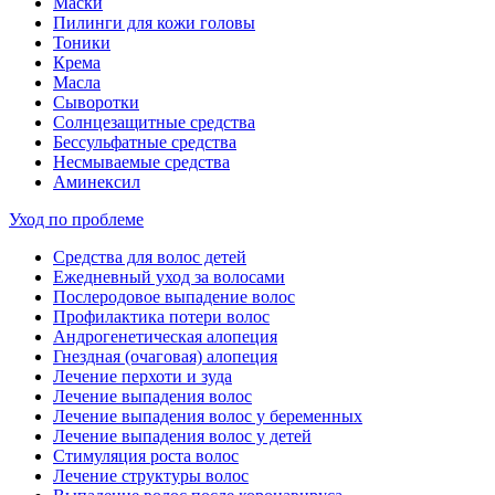
Маски
Пилинги для кожи головы
Тоники
Крема
Масла
Сыворотки
Солнцезащитные средства
Бессульфатные средства
Несмываемые средства
Аминексил
Уход по проблеме
Средства для волос детей
Ежедневный уход за волосами
Послеродовое выпадение волос
Профилактика потери волос
Андрогенетическая алопеция
Гнездная (очаговая) алопеция
Лечение перхоти и зуда
Лечение выпадения волос
Лечение выпадения волос у беременных
Лечение выпадения волос у детей
Стимуляция роста волос
Лечение структуры волос