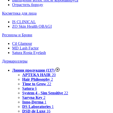
Выпадение волос после коронавируса
Отрастить бороду
Косметика для лица
IS CLINICAL
ZO Skin Health OBAGI
Ресницы и Брови
Cil Glamour
MD Lash Factor
Satura Rosta Eyelash
Дермароллеры
Линии продукции
(137)
APTEKA HAIR
20
Hair Philosophy
2
Time to Grow
22
Satura
6
System 4 - Sim Sensitive
22
Saryna Key
2
Inno-Derma
1
DS Laboratories
1
DSD de Luxe
16