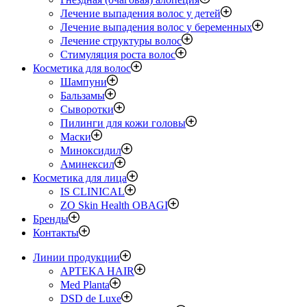
Лечение выпадения волос у детей
Лечение выпадения волос у беременных
Лечение структуры волос
Стимуляция роста волос
Косметика для волос
Шампуни
Бальзамы
Сыворотки
Пилинги для кожи головы
Маски
Миноксидил
Аминексил
Косметика для лица
IS CLINICAL
ZO Skin Health OBAGI
Бренды
Контакты
Линии продукции
APTEKA HAIR
Med Planta
DSD de Luxe