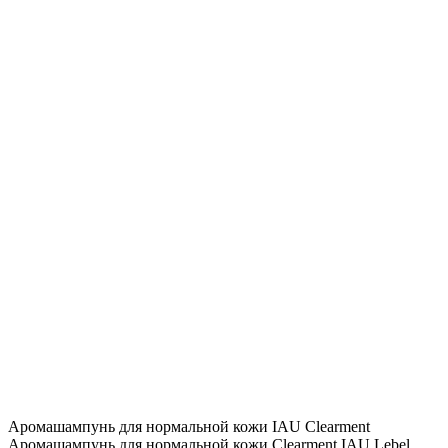
Аромашампунь для нормальной кожи IAU Clearment
Аромашампунь для нормальной кожи Clearment IAU Lebel,