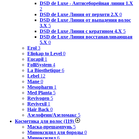
DSD de Luxe - Антисеборейная линия 1.X
2
DSD de Luxe Линия от перхоти 2.Х
0
DSD de Luxe Линия от выпадения волос
3.Х
5
DSD de Luxe Линия с кератином 4.Х
5
DSD de Luxe Линия восстанавливающая
5.Х
0
Erol
3
Eliokap to Level
0
Eucapil
1
FolliSystem
4
La Biosthetique
6
Lebel
12
Mane
0
Mesopharm
1
Med Planta
5
Revivogen
5
Revivexil
1
Hair Back
0
Азелофеин/Aзеломакс
5
Косметика для волос
(119)
Маска-прешампунь
5
Миноксидил для бороды
0
Миноксидил
6