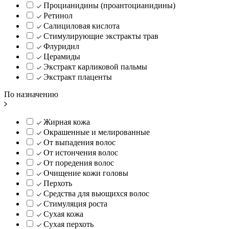
Процианидины (проантоцианидины)
Ретинол
Салициловая кислота
Стимулирующие экстракты трав
Флуридил
Церамиды
Экстракт карликовой пальмы
Экстракт плаценты
По назначению
Жирная кожа
Окрашенные и мелированные
От выпадения волос
От истончения волос
От поредения волос
Очищение кожи головы
Перхоть
Средства для вьющихся волос
Стимуляция роста
Сухая кожа
Сухая перхоть