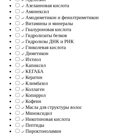
Азелаиновая кислота
Аминексил
Амодиметикон и фенилтриметикон
Витамины и минералы
Гиалуроновая кислота
Гидролизаты белков
Гидролизы ДНК и РНК
Гликолевая кислота
Диметикон
Ихтиол
Капиксил
КЕГАБА
Кератин
Климбазол
Коллаген
Копиррол
Кофеин
Масла для структуры волос
Миноксидил
Никотиновая кислота
Пептиды
Пироктоноламин