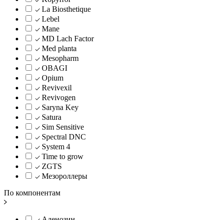
La Biosthetique
Lebel
Mane
MD Lach Factor
Med planta
Mesopharm
OBAGI
Opium
Revivexil
Revivogen
Saryna Key
Satura
Sim Sensitive
Spectral DNC
System 4
Time to grow
ZGTS
Мезороллеры
По компонентам
Аденозин