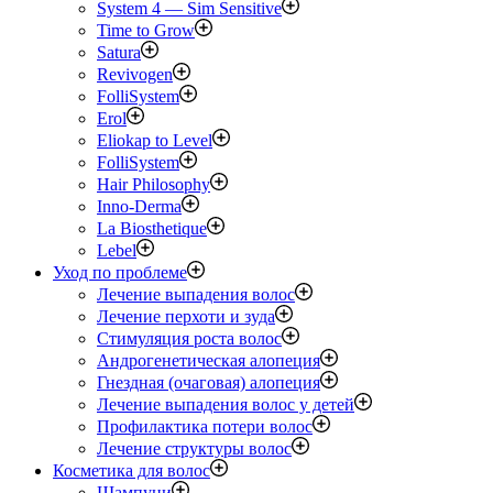
System 4 — Sim Sensitive
Time to Grow
Satura
Revivogen
FolliSystem
Erol
Eliokap to Level
FolliSystem
Hair Philosophy
Inno-Derma
La Biosthetique
Lebel
Уход по проблеме
Лечение выпадения волос
Лечение перхоти и зуда
Стимуляция роста волос
Андрогенетическая алопеция
Гнездная (очаговая) алопеция
Лечение выпадения волос у детей
Профилактика потери волос
Лечение структуры волос
Косметика для волос
Шампуни