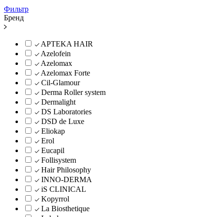
Фильтр
Бренд
APTEKA HAIR
Azelofein
Azelomax
Azelomax Forte
Cil-Glamour
Derma Roller system
Dermalight
DS Laboratories
DSD de Luxe
Eliokap
Erol
Eucapil
Follisystem
Hair Philosophy
INNO-DERMA
iS CLINICAL
Kopyrrol
La Biosthetique