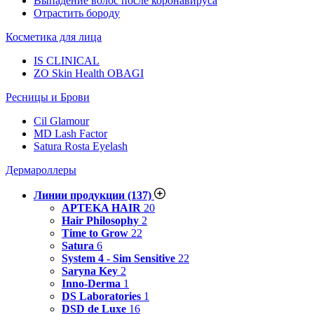
Выпадение волос после коронавируса
Отрастить бороду
Косметика для лица
IS CLINICAL
ZO Skin Health OBAGI
Ресницы и Брови
Cil Glamour
MD Lash Factor
Satura Rosta Eyelash
Дермароллеры
Линии продукции
(137)
APTEKA HAIR
20
Hair Philosophy
2
Time to Grow
22
Satura
6
System 4 - Sim Sensitive
22
Saryna Key
2
Inno-Derma
1
DS Laboratories
1
DSD de Luxe
16