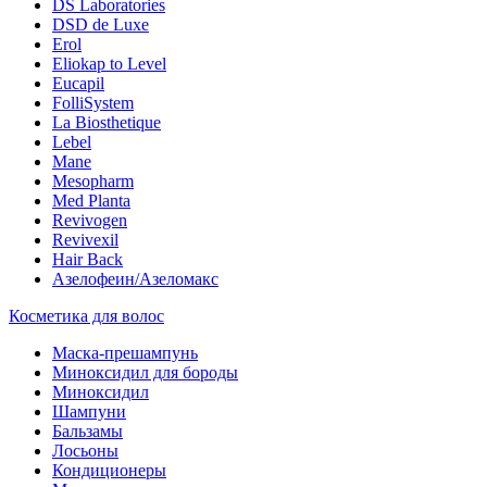
DS Laboratories
DSD de Luxe
Erol
Eliokap to Level
Eucapil
FolliSystem
La Biosthetique
Lebel
Mane
Mesopharm
Med Planta
Revivogen
Revivexil
Hair Back
Азелофеин/Aзеломакс
Косметика для волос
Маска-прешампунь
Миноксидил для бороды
Миноксидил
Шампуни
Бальзамы
Лосьоны
Кондиционеры