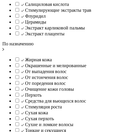
Салициловая кислота
Стимулирующие экстракты трав
Флуридил
Церамиды
Экстракт карликовой пальмы
Экстракт плаценты
По назначению
Жирная кожа
Окрашенные и мелированные
От выпадения волос
От истончения волос
От поредения волос
Очищение кожи головы
Перхоть
Средства для вьющихся волос
Стимуляция роста
Сухая кожа
Сухая перхоть
Сухие и ломкие волосы
Тонкие и секущиеся