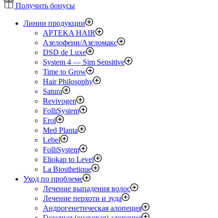
Получить бонусы
Линии продукции
APTEKA HAIR
Азелофеин/Aзеломакс
DSD de Luxe
System 4 — Sim Sensitive
Time to Grow
Hair Philosophy
Satura
Revivogen
FolliSystem
Erol
Med Planta
Lebel
FolliSystem
Eliokap to Level
La Biosthetique
Уход по проблеме
Лечение выпадения волос
Лечение перхоти и зуда
Андрогенетическая алопеция
Гнездная (очаговая) алопеция