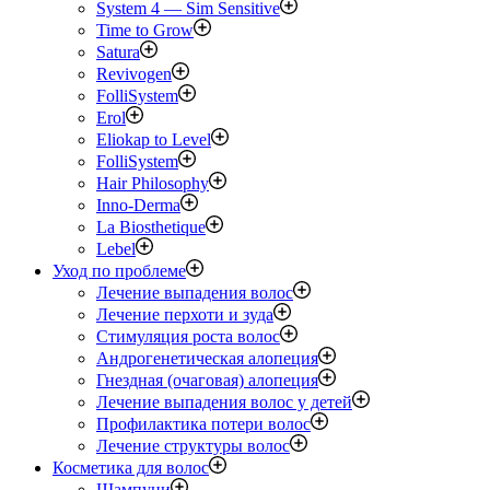
System 4 — Sim Sensitive
Time to Grow
Satura
Revivogen
FolliSystem
Erol
Eliokap to Level
FolliSystem
Hair Philosophy
Inno-Derma
La Biosthetique
Lebel
Уход по проблеме
Лечение выпадения волос
Лечение перхоти и зуда
Стимуляция роста волос
Андрогенетическая алопеция
Гнездная (очаговая) алопеция
Лечение выпадения волос у детей
Профилактика потери волос
Лечение структуры волос
Косметика для волос
Шампуни