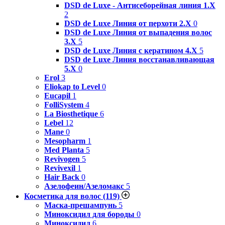
DSD de Luxe - Антисеборейная линия 1.X
2
DSD de Luxe Линия от перхоти 2.Х
0
DSD de Luxe Линия от выпадения волос
3.Х
5
DSD de Luxe Линия с кератином 4.Х
5
DSD de Luxe Линия восстанавливающая
5.Х
0
Erol
3
Eliokap to Level
0
Eucapil
1
FolliSystem
4
La Biosthetique
6
Lebel
12
Mane
0
Mesopharm
1
Med Planta
5
Revivogen
5
Revivexil
1
Hair Back
0
Азелофеин/Aзеломакс
5
Косметика для волос
(119)
Маска-прешампунь
5
Миноксидил для бороды
0
Миноксидил
6