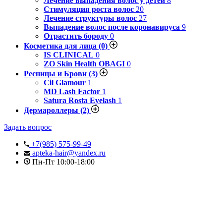
Лечение выпадения волос у детей
8
Стимуляция роста волос
20
Лечение структуры волос
27
Выпадение волос после коронавируса
9
Отрастить бороду
0
Косметика для лица
(0)
IS CLINICAL
0
ZO Skin Health OBAGI
0
Ресницы и Брови
(3)
Cil Glamour
1
MD Lash Factor
1
Satura Rosta Eyelash
1
Дермароллеры
(2)
Задать вопрос
+7(985) 575-99-49
apteka-hair@yandex.ru
Пн-Пт 10:00-18:00