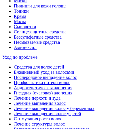
Маски
Пилинги для кожи головы
Тоники
Крема
Масла
Сыворотки
Солнцезащитные средства
Бессульфатные средства
Несмываемые средства
Аминексил
Уход по проблеме
Средства для волос детей
Ежедневный уход за волосами
Послеродовое выпадение волос
Профилактика потери волос
Андрогенетическая алопеция
Гнездная (очаговая) алопеция
Лечение перхоти и зуда
Лечение выпадения волос
Лечение выпадения волос у беременных
Лечение выпадения волос у детей
Стимуляция роста волос
Лечение структуры волос