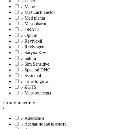
Lebel
Mane
MD Lach Factor
Med planta
Mesopharm
OBAGI
Opium
Revivexil
Revivogen
Saryna Key
Satura
Sim Sensitive
Spectral DNC
System 4
Time to grow
ZGTS
Мезороллеры
По компонентам
Аденозин
Азелаиновая кислота