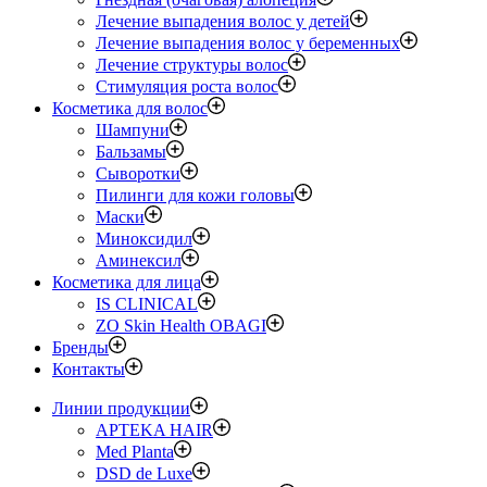
Лечение выпадения волос у детей
Лечение выпадения волос у беременных
Лечение структуры волос
Стимуляция роста волос
Косметика для волос
Шампуни
Бальзамы
Сыворотки
Пилинги для кожи головы
Маски
Миноксидил
Аминексил
Косметика для лица
IS CLINICAL
ZO Skin Health OBAGI
Бренды
Контакты
Линии продукции
APTEKA HAIR
Med Planta
DSD de Luxe