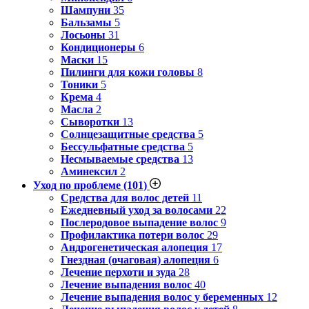
Шампуни
35
Бальзамы
5
Лосьоны
31
Кондиционеры
6
Маски
15
Пилинги для кожи головы
8
Тоники
5
Крема
4
Масла
2
Сыворотки
13
Солнцезащитные средства
5
Бессульфатные средства
5
Несмываемые средства
13
Аминексил
2
Уход по проблеме
(101)
Средства для волос детей
11
Ежедневный уход за волосами
22
Послеродовое выпадение волос
9
Профилактика потери волос
29
Андрогенетическая алопеция
17
Гнездная (очаговая) алопеция
6
Лечение перхоти и зуда
28
Лечение выпадения волос
40
Лечение выпадения волос у беременных
12