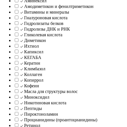
Аминексил
Амодиметикон и фенилтриметикон
Витамины и минералы
Гиалуроновая кислота
Гидролизаты белков
Гидролизы ДНК и РНК
Гликолевая кислота
Диметикон
Ихтиол
Капиксил
КЕГАБА
Кератин
Климбазол
Коллаген
Копиррол
Кофеин
Масла для структуры волос
Миноксидил
Никотиновая кислота
Пептиды
Пироктоноламин
Процианидины (проантоцианидины)
Ретинол