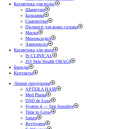
Косметика для волос
Шампуни
Бальзамы
Сыворотки
Пилинги для кожи головы
Маски
Миноксидил
Аминексил
Косметика для лица
IS CLINICAL
ZO Skin Health OBAGI
Бренды
Контакты
Линии продукции
APTEKA HAIR
Med Planta
DSD de Luxe
System 4 — Sim Sensitive
Time to Grow
Satura
Revivogen