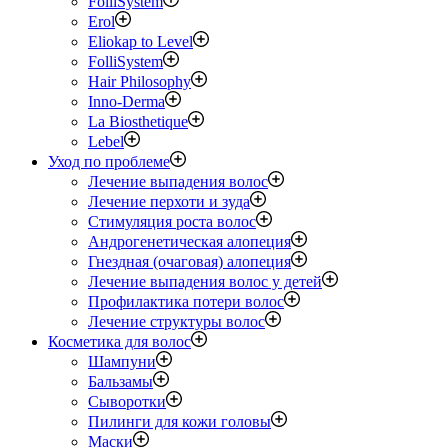
FolliSystem
Erol
Eliokap to Level
FolliSystem
Hair Philosophy
Inno-Derma
La Biosthetique
Lebel
Уход по проблеме
Лечение выпадения волос
Лечение перхоти и зуда
Стимуляция роста волос
Андрогенетическая алопеция
Гнездная (очаговая) алопеция
Лечение выпадения волос у детей
Профилактика потери волос
Лечение структуры волос
Косметика для волос
Шампуни
Бальзамы
Сыворотки
Пилинги для кожи головы
Маски