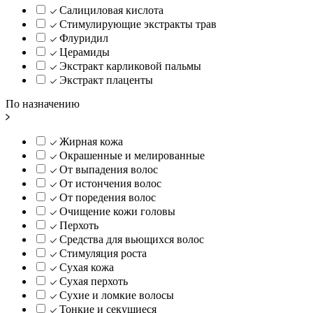
Салициловая кислота
Стимулирующие экстракты трав
Флуридил
Церамиды
Экстракт карликовой пальмы
Экстракт плаценты
По назначению
Жирная кожа
Окрашенные и мелированные
От выпадения волос
От истончения волос
От поредения волос
Очищение кожи головы
Перхоть
Средства для вьющихся волос
Стимуляция роста
Сухая кожа
Сухая перхоть
Сухие и ломкие волосы
Тонкие и секущиеся