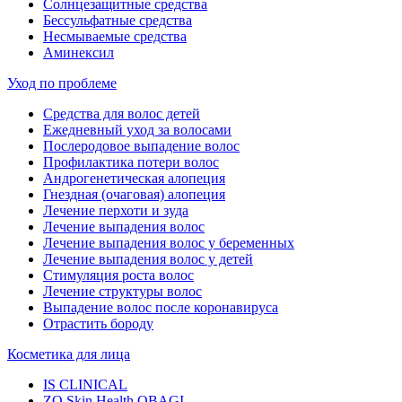
Солнцезащитные средства
Бессульфатные средства
Несмываемые средства
Аминексил
Уход по проблеме
Средства для волос детей
Ежедневный уход за волосами
Послеродовое выпадение волос
Профилактика потери волос
Андрогенетическая алопеция
Гнездная (очаговая) алопеция
Лечение перхоти и зуда
Лечение выпадения волос
Лечение выпадения волос у беременных
Лечение выпадения волос у детей
Стимуляция роста волос
Лечение структуры волос
Выпадение волос после коронавируса
Отрастить бороду
Косметика для лица
IS CLINICAL
ZO Skin Health OBAGI