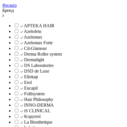
Фильтр
Бренд
APTEKA HAIR
Azelofein
Azelomax
Azelomax Forte
Cil-Glamour
Derma Roller system
Dermalight
DS Laboratories
DSD de Luxe
Eliokap
Erol
Eucapil
Follisystem
Hair Philosophy
INNO-DERMA
iS CLINICAL
Kopyrrol
La Biosthetique