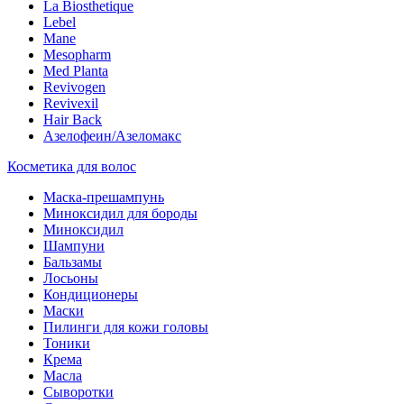
La Biosthetique
Lebel
Mane
Mesopharm
Med Planta
Revivogen
Revivexil
Hair Back
Азелофеин/Aзеломакс
Косметика для волос
Маска-прешампунь
Миноксидил для бороды
Миноксидил
Шампуни
Бальзамы
Лосьоны
Кондиционеры
Маски
Пилинги для кожи головы
Тоники
Крема
Масла
Сыворотки