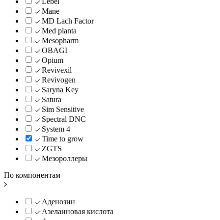
Lebel
Mane
MD Lach Factor
Med planta
Mesopharm
OBAGI
Opium
Revivexil
Revivogen
Saryna Key
Satura
Sim Sensitive
Spectral DNC
System 4
Time to grow
ZGTS
Мезороллеры
По компонентам
Аденозин
Азелаиновая кислота