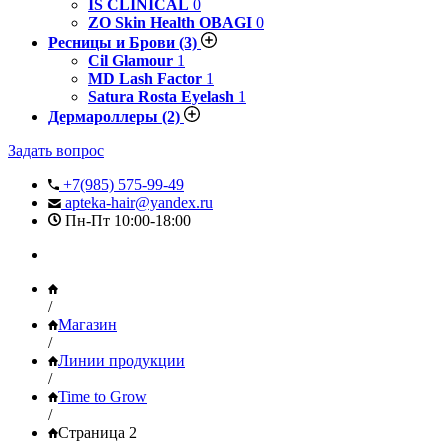
IS CLINICAL
0
ZO Skin Health OBAGI
0
Ресницы и Брови
(3)
Cil Glamour
1
MD Lash Factor
1
Satura Rosta Eyelash
1
Дермароллеры
(2)
Задать вопрос
+7(985) 575-99-49
apteka-hair@yandex.ru
Пн-Пт 10:00-18:00
/
Магазин
/
Линии продукции
/
Time to Grow
/
Страница 2