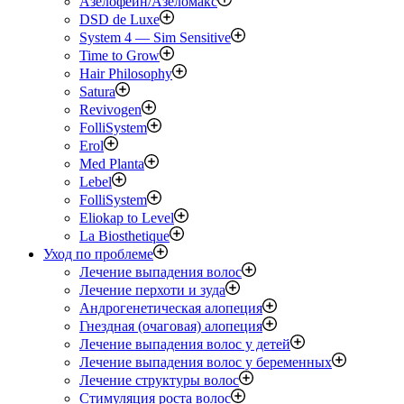
Азелофеин/Aзеломакс
DSD de Luxe
System 4 — Sim Sensitive
Time to Grow
Hair Philosophy
Satura
Revivogen
FolliSystem
Erol
Med Planta
Lebel
FolliSystem
Eliokap to Level
La Biosthetique
Уход по проблеме
Лечение выпадения волос
Лечение перхоти и зуда
Андрогенетическая алопеция
Гнездная (очаговая) алопеция
Лечение выпадения волос у детей
Лечение выпадения волос у беременных
Лечение структуры волос
Стимуляция роста волос