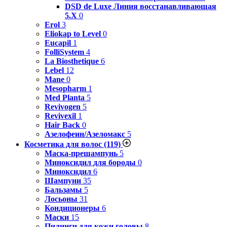
DSD de Luxe Линия восстанавливающая
5.Х
0
Erol
3
Eliokap to Level
0
Eucapil
1
FolliSystem
4
La Biosthetique
6
Lebel
12
Mane
0
Mesopharm
1
Med Planta
5
Revivogen
5
Revivexil
1
Hair Back
0
Азелофеин/Aзеломакс
5
Косметика для волос
(119)
Маска-прешампунь
5
Миноксидил для бороды
0
Миноксидил
6
Шампуни
35
Бальзамы
5
Лосьоны
31
Кондиционеры
6
Маски
15
Пилинги для кожи головы
8