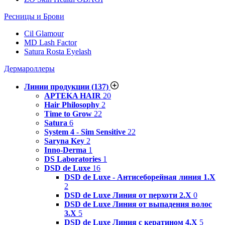
Ресницы и Брови
Cil Glamour
MD Lash Factor
Satura Rosta Eyelash
Дермароллеры
Линии продукции
(137)
APTEKA HAIR
20
Hair Philosophy
2
Time to Grow
22
Satura
6
System 4 - Sim Sensitive
22
Saryna Key
2
Inno-Derma
1
DS Laboratories
1
DSD de Luxe
16
DSD de Luxe - Антисеборейная линия 1.X
2
DSD de Luxe Линия от перхоти 2.Х
0
DSD de Luxe Линия от выпадения волос
3.Х
5
DSD de Luxe Линия с кератином 4.Х
5