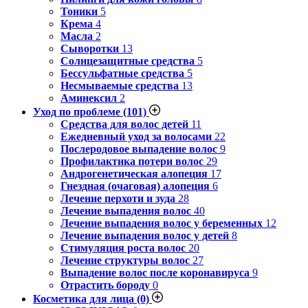
Тоники
5
Крема
4
Масла
2
Сыворотки
13
Солнцезащитные средства
5
Бессульфатные средства
5
Несмываемые средства
13
Аминексил
2
Уход по проблеме
(101)
Средства для волос детей
11
Ежедневный уход за волосами
22
Послеродовое выпадение волос
9
Профилактика потери волос
29
Андрогенетическая алопеция
17
Гнездная (очаговая) алопеция
6
Лечение перхоти и зуда
28
Лечение выпадения волос
40
Лечение выпадения волос у беременных
12
Лечение выпадения волос у детей
8
Стимуляция роста волос
20
Лечение структуры волос
27
Выпадение волос после коронавируса
9
Отрастить бороду
0
Косметика для лица
(0)