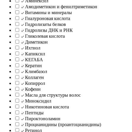
Аминексил
Амодиметикон и фенилтриметикон
Витамины и минералы
Гиалуроновая кислота
Гидролизаты белков
Гидролизы ДНК и РНК
Гликолевая кислота
Диметикон
Ихтиол
Капиксил
КЕГАБА
Кератин
Климбазол
Коллаген
Копиррол
Кофеин
Масла для структуры волос
Миноксидил
Никотиновая кислота
Пептиды
Пироктоноламин
Процианидины (проантоцианидины)
Ретинол