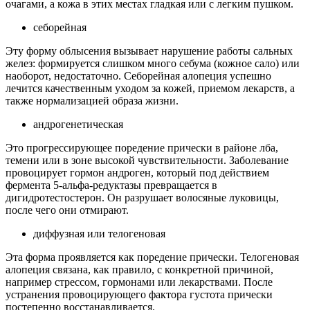
очагами, а кожа в этих местах гладкая или с легким пушком.
себорейная
Эту форму облысения вызывает нарушение работы сальных
желез: формируется слишком много себума (кожное сало) или
наоборот, недостаточно. Себорейная алопеция успешно
лечится качественным уходом за кожей, приемом лекарств, а
также нормализацией образа жизни.
андрогенетическая
Это прогрессирующее поредение прически в районе лба,
темени или в зоне высокой чувствительности. Заболевание
провоцирует гормон андроген, который под действием
фермента 5-альфа-редуктазы превращается в
дигидротестостерон. Он разрушает волосяные луковицы,
после чего они отмирают.
диффузная или телогеновая
Эта форма проявляется как поредение прически. Телогеновая
алопеция связана, как правило, с конкретной причиной,
например стрессом, гормонами или лекарствами. После
устранения провоцирующего фактора густота прически
постепенно восстанавливается.