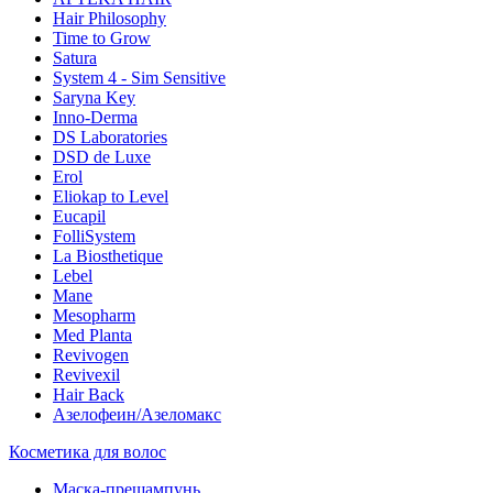
Hair Philosophy
Time to Grow
Satura
System 4 - Sim Sensitive
Saryna Key
Inno-Derma
DS Laboratories
DSD de Luxe
Erol
Eliokap to Level
Eucapil
FolliSystem
La Biosthetique
Lebel
Mane
Mesopharm
Med Planta
Revivogen
Revivexil
Hair Back
Азелофеин/Aзеломакс
Косметика для волос
Маска-прешампунь