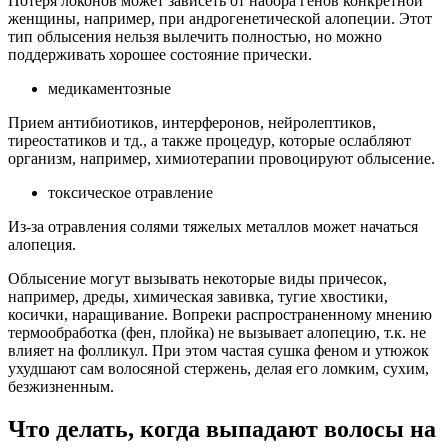
Потеря локонов может зависеть от набора генов конкретной
женщины, например, при андрогенетической алопеции. Этот
тип облысения нельзя вылечить полностью, но можно
поддерживать хорошее состояние прически.
медикаментозные
Прием антибиотиков, интерферонов, нейролептиков,
тиреостатиков и тд., а также процедур, которые ослабляют
организм, например, химиотерапии провоцируют облысение.
токсическое отравление
Из-за отравления солями тяжелых металлов может начаться
алопеция.
Облысение могут вызывать некоторые виды причесок,
например, дреды, химическая завивка, тугие хвостики,
косички, наращивание. Вопреки распространенному мнению
термообработка (фен, плойка) не вызывает алопецию, т.к. не
влияет на фолликул. При этом частая сушка феном и утюжок
ухудшают сам волосяной стержень, делая его ломким, сухим,
безжизненным.
Что делать, когда выпадают волосы на