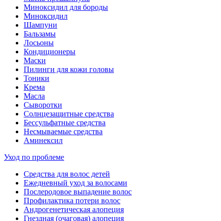
Миноксидил для бороды
Миноксидил
Шампуни
Бальзамы
Лосьоны
Кондиционеры
Маски
Пилинги для кожи головы
Тоники
Крема
Масла
Сыворотки
Солнцезащитные средства
Бессульфатные средства
Несмываемые средства
Аминексил
Уход по проблеме
Средства для волос детей
Ежедневный уход за волосами
Послеродовое выпадение волос
Профилактика потери волос
Андрогенетическая алопеция
Гнездная (очаговая) алопеция