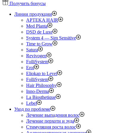
Получить бонусы
Линии продукции
APTEKA HAIR
Med Planta
DSD de Luxe
System 4 — Sim Sensitive
Time to Grow
Satura
Revivogen
FolliSystem
Erol
Eliokap to Level
FolliSystem
Hair Philosophy
Inno-Derma
La Biosthetique
Lebel
Уход по проблеме
Лечение выпадения волос
Лечение перхоти и зуда
Стимуляция роста волос
Андрогенетическая алопеция