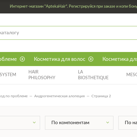
Интернет-магазин "AptekaHair". Регистрируйся при заказе и копи бон
облеме
Косметика для волос
Косметика дл
HAIR
LA
ISYSTEM
MES
PHILOSOPHY
BIOSTHETIQUE
од по проблеме
Андрогенетическая алопеция
Страница 2
По компонентам
По н