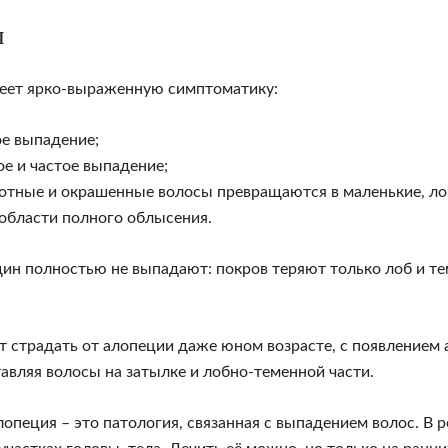
ы
меет ярко-выраженную симптоматику:
ое выпадение;
ое и частое выпадение;
отные и окрашенные волосы превращаются в маленькие, ло
области полного облысения.
н полностью не выпадают: покров теряют только лоб и тем
страдать от алопеции даже юном возрасте, с появлением а
авляя волосы на затылке и лобно-теменной части.
опеция – это патология, связанная с выпадением волос. В 