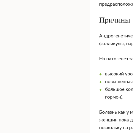
предрасположе
Причины
Андрогенетиче
фолликулы, на
На патогенез з
высокий уро
повышенная 
большое кол
гормон).
Болезнь как у 
женщин пока до
поскольку на р