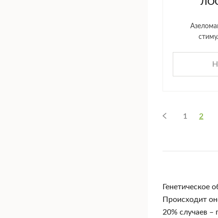
ЛОС
Азелома
стиму
Н
1
2
Генетическое о
Происходит оно
20% случаев – 