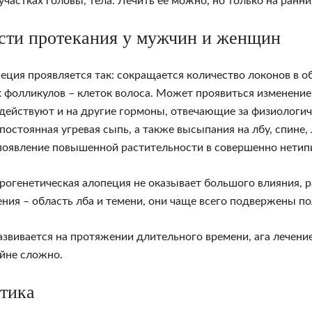
частках головы, тела. Лечить её можно, но только на ранни
сти протекания у мужчин и женщин
ция проявляется так: сокращается количество локонов в о
 фолликулов – клеток волоса. Может проявиться изменение 
действуют и на другие гормоны, отвечающие за физиологич
постоянная угревая сыпь, а также высыпания на лбу, спине,
оявление повышенной растительности в совершенно нетипич
огенетическая алопеция не оказывает большого влияния, р
ния – область лба и темени, они чаще всего подвержены п
азвивается на протяжении длительного времени, ага лечени
айне сложно.
тика