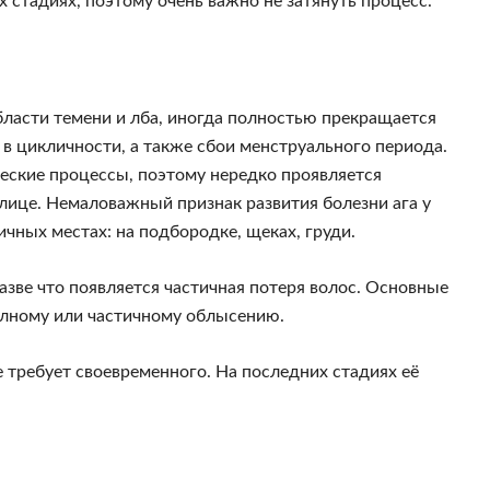
х стадиях, поэтому очень важно не затянуть процесс.
бласти темени и лба, иногда полностью прекращается
в цикличности, а также сбои менструального периода.
еские процессы, поэтому нередко проявляется
 лице. Немаловажный признак развития болезни ага у
ных местах: на подбородке, щеках, груди.
азве что появляется частичная потеря волос. Основные
олному или частичному облысению.
е требует своевременного. На последних стадиях её