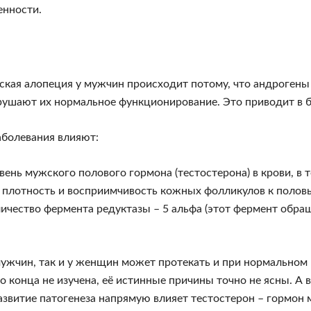
нности.
ская алопеция у мужчин происходит потому, что андрогены
рушают их нормальное функционирование. Это приводит в б
аболевания влияют:
вень мужского полового гормона (тестостерона) в крови, в 
плотность и восприимчивость кожных фолликулов к полов
ичество фермента редуктазы – 5 альфа (этот фермент обращ
мужчин, так и у женщин может протекать и при нормальном 
 конца не изучена, её истинные причины точно не ясны. А в
азвитие патогенеза напрямую влияет тестостерон – гормон