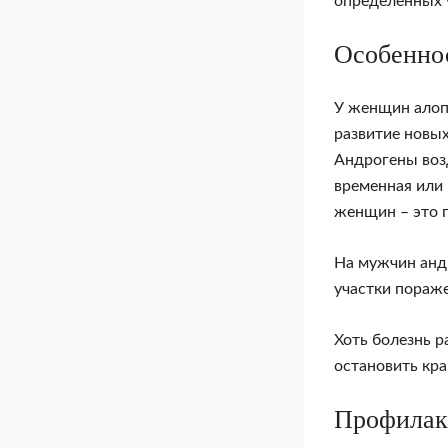
определенных у
Особенно
У женщин алопе
развитие новых
Андрогены воз
временная или 
женщин – это п
На мужчин андр
участки пораже
Хоть болезнь р
остановить кр
Профилак