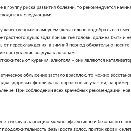
е в группу риска развития болезни, то рекомендуется начи
сводятся к следующим:
у качественным шампунем (желательно подобрать его вмест
онтрастного душа: вода при мытье головы должна быть и не 
 от переохлаждения: в зимний период обязательно носите 
е поступление воздуха к локонам.
ткажитесь от курения, алкоголя – они являются катализато
нетическое облысение застало врасплох, то можно восстан
садка здоровых фолликул на пораженные участки, например
аление. При соблюдении всех врачебных рекомендаций, но
енетическую алопецию можно эффективно и безопасно с по
 продолжительность фазы роста волос, приток крови к кле