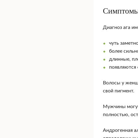
Симптом
Диагноз ага и
чуть заметн
более сильн
длинные, пл
появляются 
Волосы у женщи
свой пигмент.
Мужчины могут 
полностью, ост
Андрогенная ал