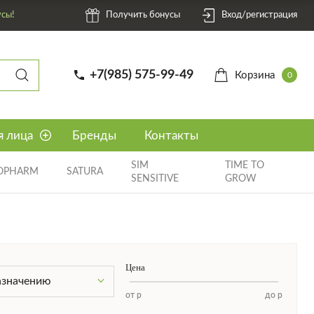
усы!
Получить бонусы
Вход/регистрация
+7(985) 575-99-49
Корзина
0
я лица
Бренды
Контакты
SIM
TIME TO
OPHARM
SATURA
SENSITIVE
GROW
Цена
азначению
от
р
до
р