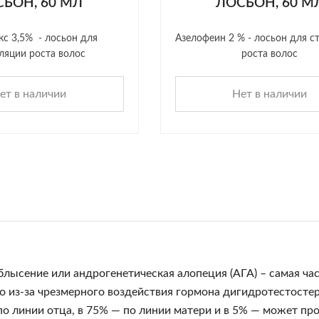
ЬОН, 60 МЛ
ЛОСЬОН, 60 М
кс 3,5% - лосьон для
Азелофеин 2 % - лосьон для с
ляции роста волос
роста волос
ет в наличии
Нет в наличии
блысение или андрогенетическая алопеция (АГА) – самая ча
 из-за чрезмерного воздействия гормона дигидротестостеро
по линии отца, в 75% — по линии матери и в 5% — может пр