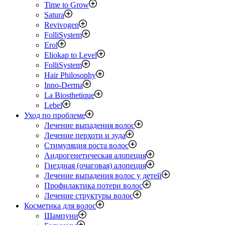
Time to Grow
Satura
Revivogen
FolliSystem
Erol
Eliokap to Level
FolliSystem
Hair Philosophy
Inno-Derma
La Biosthetique
Lebel
Уход по проблеме
Лечение выпадения волос
Лечение перхоти и зуда
Стимуляция роста волос
Андрогенетическая алопеция
Гнездная (очаговая) алопеция
Лечение выпадения волос у детей
Профилактика потери волос
Лечение структуры волос
Косметика для волос
Шампуни