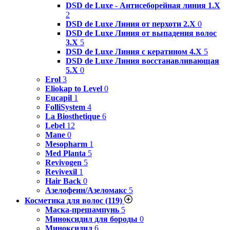
DSD de Luxe - Антисеборейная линия 1.X
2
DSD de Luxe Линия от перхоти 2.Х
0
DSD de Luxe Линия от выпадения волос
3.Х
5
DSD de Luxe Линия с кератином 4.Х
5
DSD de Luxe Линия восстанавливающая
5.Х
0
Erol
3
Eliokap to Level
0
Eucapil
1
FolliSystem
4
La Biosthetique
6
Lebel
12
Mane
0
Mesopharm
1
Med Planta
5
Revivogen
5
Revivexil
1
Hair Back
0
Азелофеин/Aзеломакс
5
Косметика для волос
(119)
Маска-прешампунь
5
Миноксидил для бороды
0
Миноксидил
6