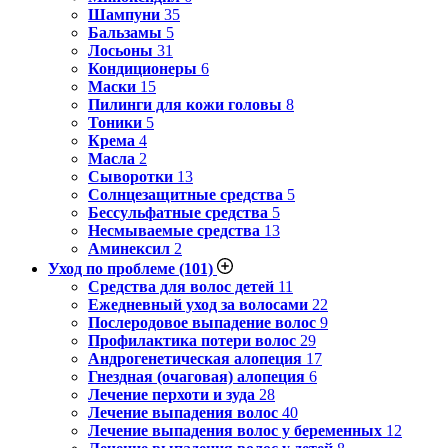
Шампуни
35
Бальзамы
5
Лосьоны
31
Кондиционеры
6
Маски
15
Пилинги для кожи головы
8
Тоники
5
Крема
4
Масла
2
Сыворотки
13
Солнцезащитные средства
5
Бессульфатные средства
5
Несмываемые средства
13
Аминексил
2
Уход по проблеме
(101)
Средства для волос детей
11
Ежедневный уход за волосами
22
Послеродовое выпадение волос
9
Профилактика потери волос
29
Андрогенетическая алопеция
17
Гнездная (очаговая) алопеция
6
Лечение перхоти и зуда
28
Лечение выпадения волос
40
Лечение выпадения волос у беременных
12