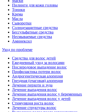
Маски
Пилинги для кожи головы
Тоники
Крема
Масла
Сыворотки
Солнцезащитные средства
Бессульфатные средства
Несмываемые средства
Аминексил
Уход по проблеме
Средства для волос детей
Ежедневный уход за волосами
Послеродовое выпадение волос
Профилактика потери волос
Андрогенетическая алопеция
Гнездная (очаговая) алопеция
Лечение перхоти и зуда
Лечение выпадения волос
Лечение выпадения волос у беременных
Лечение выпадения волос у детей
Стимуляция роста волос
Лечение структуры волос