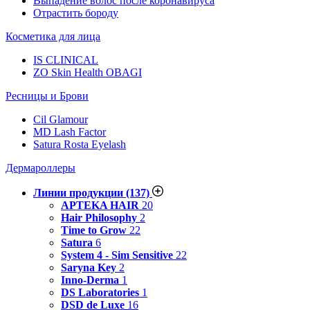
Выпадение волос после коронавируса
Отрастить бороду
Косметика для лица
IS CLINICAL
ZO Skin Health OBAGI
Ресницы и Брови
Cil Glamour
MD Lash Factor
Satura Rosta Eyelash
Дермароллеры
Линии продукции
(137)
APTEKA HAIR
20
Hair Philosophy
2
Time to Grow
22
Satura
6
System 4 - Sim Sensitive
22
Saryna Key
2
Inno-Derma
1
DS Laboratories
1
DSD de Luxe
16