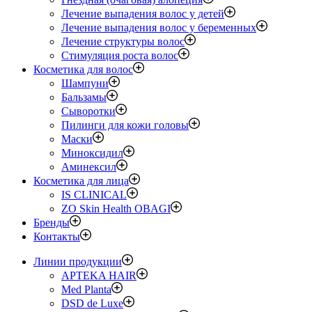
Лечение выпадения волос у детей
Лечение выпадения волос у беременных
Лечение структуры волос
Стимуляция роста волос
Косметика для волос
Шампуни
Бальзамы
Сыворотки
Пилинги для кожи головы
Маски
Миноксидил
Аминексил
Косметика для лица
IS CLINICAL
ZO Skin Health OBAGI
Бренды
Контакты
Линии продукции
APTEKA HAIR
Med Planta
DSD de Luxe