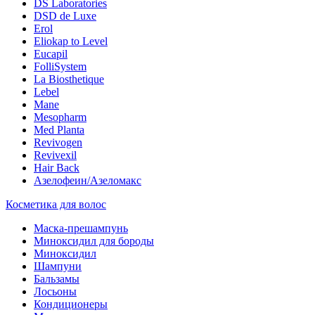
DS Laboratories
DSD de Luxe
Erol
Eliokap to Level
Eucapil
FolliSystem
La Biosthetique
Lebel
Mane
Mesopharm
Med Planta
Revivogen
Revivexil
Hair Back
Азелофеин/Aзеломакс
Косметика для волос
Маска-прешампунь
Миноксидил для бороды
Миноксидил
Шампуни
Бальзамы
Лосьоны
Кондиционеры