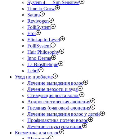
System 4 — Sim Sensitive
Time to Grow
Satura
Revivogen
FolliSystem
Erol
Eliokap to Level
FolliSystem
Hair Philosophy
Inno-Derma
La Biosthetique
Lebel
Уход по проблеме
Лечение выпадения волос
Лечение перхоти и зуда
Стимуляция роста волос
Андрогенетическая алопеция
Гнездная (очаговая) алопеция
Лечение выпадения волос у детей
Профилактика потери волос
Лечение структуры волос
Косметика для волос
Шампуни