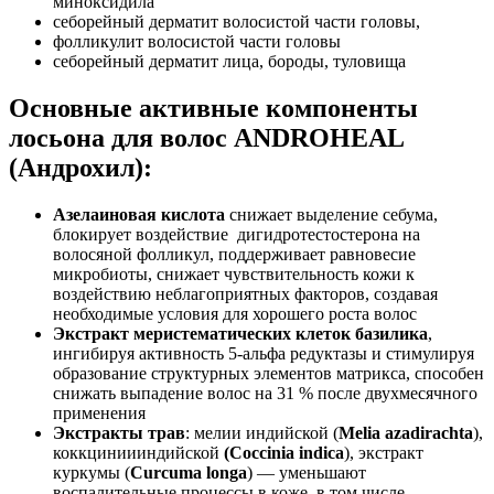
миноксидила
себорейный дерматит волосистой части головы,
фолликулит волосистой части головы
себорейный дерматит лица, бороды, туловища
Основные активные компоненты
лосьона для волос ANDROHEAL
(Андрохил):
Азелаиновая кислота
снижает выделение себума,
блокирует воздействие дигидротестостерона на
волосяной фолликул, поддерживает равновесие
микробиоты, снижает чувствительность кожи к
воздействию неблагоприятных факторов, создавая
необходимые условия для хорошего роста волос
Экстракт меристематических клеток базилика
,
ингибируя активность 5-альфа редуктазы и стимулируя
образование структурных элементов матрикса, способен
снижать выпадение волос на 31 % после двухмесячного
применения
Экстракты трав
: мелии индийской (
Melia azadirachta
),
коккциниииндийской
(Coccinia indica
), экстракт
куркумы (
Curcuma longa
) — уменьшают
воспалительные процессы в коже, в том числе