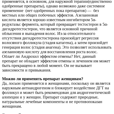
применяется, в основном, для наружной терапии(единственно
одобренные препараты), однако возможно даже системное
применение (нет одобренных пока препаратов) — без
местных или общих побочных эффектов. Азелаиновая
кислота является хорошо известным ингибитором 5α-
редуктазы: фермента, который превращает тестостерон в 5α-
дигидротестостерон, что является основной причиной
облысения и выпадения волос. Из-за относительного
отсутствия дигидротестостерона произойдет регрессия
волосяного фолликула (стадия катагена), а затем произойдет
генерация волос (стадия анагена). Это позволяет использовать
азелаиновую кислоту для восстановления роста волос.
Облает ли Андрохил эффектом отмены? Нет, данный
препарат не обладает эффектом отмены и лечением им может
быть прекращено в любой момент. Он не вызывает
зависимости и привыкания.
Можно ли применять препарат женщинам?
Да, лосьон применяется и женщинами, поскольку он является
наружным антиандрогеном и блокирует воздействие ДГТ на
фолликул и может быть рекомендован для андрогенетической
алопеции и у женщин. Препарат содержит природные,
натуральные лечебные компоненты и не противопоказан
женщинам.