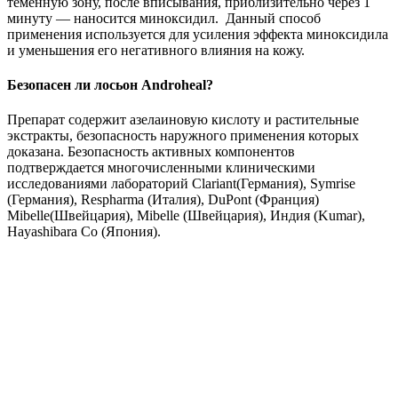
теменную зону, после вписывания, приблизительно через 1
минуту — наносится миноксидил. Данный способ
применения используется для усиления эффекта миноксидила
и уменьшения его негативного влияния на кожу.
Безопасен ли лосьон Androheal?
Препарат содержит азелаиновую кислоту и растительные
экстракты, безопасность наружного применения которых
доказана. Безопасность активных компонентов
подтверждается многочисленными клиническими
исследованиями лабораторий Clariant(Германия), Symrise
(Германия), Respharma (Италия), DuPont (Франция)
Mibelle(Швейцария), Mibelle (Швейцария), Индия (Kumar),
Hayashibara Co (Япония).