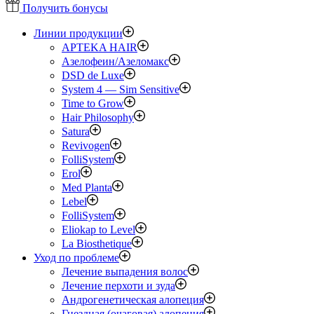
Получить бонусы
Линии продукции
APTEKA HAIR
Азелофеин/Aзеломакс
DSD de Luxe
System 4 — Sim Sensitive
Time to Grow
Hair Philosophy
Satura
Revivogen
FolliSystem
Erol
Med Planta
Lebel
FolliSystem
Eliokap to Level
La Biosthetique
Уход по проблеме
Лечение выпадения волос
Лечение перхоти и зуда
Андрогенетическая алопеция
Гнездная (очаговая) алопеция