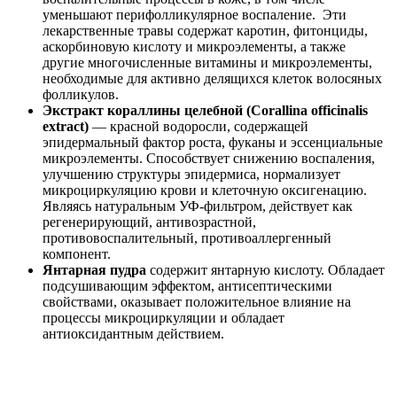
уменьшают перифолликулярное воспаление. Эти
лекарственные травы содержат каротин, фитонциды,
аскорбиновую кислоту и микроэлементы, а также
другие многочисленные витамины и микроэлементы,
необходимые для активно делящихся клеток волосяных
фолликулов.
Экстракт кораллины целебной (Corallina officinalis
extract)
— красной водоросли, содержащей
эпидермальный фактор роста, фуканы и эссенциальные
микроэлементы. Способствует снижению воспаления,
улучшению структуры эпидермиса, нормализует
микроциркуляцию крови и клеточную оксигенацию.
Являясь натуральным УФ-фильтром, действует как
регенерирующий, антивозрастной,
противовоспалительный, противоаллергенный
компонент.
Янтарная пудра
содержит янтарную кислоту. Обладает
подсушивающим эффектом, антисептическими
свойствами, оказывает положительное влияние на
процессы микроциркуляции и обладает
антиоксидантным действием.