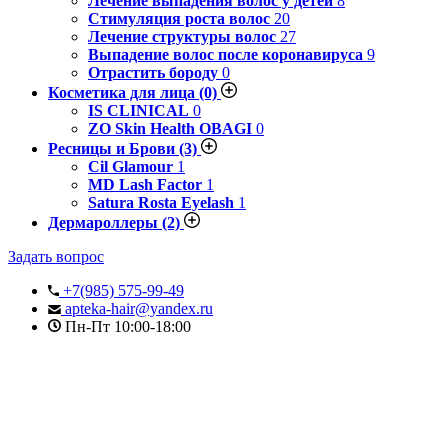
Лечение выпадения волос у детей
8
Стимуляция роста волос
20
Лечение структуры волос
27
Выпадение волос после коронавируса
9
Отрастить бороду
0
Косметика для лица
(0)
IS CLINICAL
0
ZO Skin Health OBAGI
0
Ресницы и Брови
(3)
Cil Glamour
1
MD Lash Factor
1
Satura Rosta Eyelash
1
Дермароллеры
(2)
Задать вопрос
+7(985) 575-99-49
apteka-hair@yandex.ru
Пн-Пт 10:00-18:00