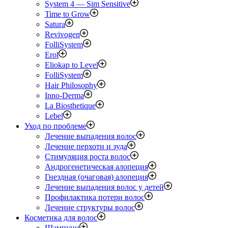
System 4 — Sim Sensitive
Time to Grow
Satura
Revivogen
FolliSystem
Erol
Eliokap to Level
FolliSystem
Hair Philosophy
Inno-Derma
La Biosthetique
Lebel
Уход по проблеме
Лечение выпадения волос
Лечение перхоти и зуда
Стимуляция роста волос
Андрогенетическая алопеция
Гнездная (очаговая) алопеция
Лечение выпадения волос у детей
Профилактика потери волос
Лечение структуры волос
Косметика для волос
Шампуни