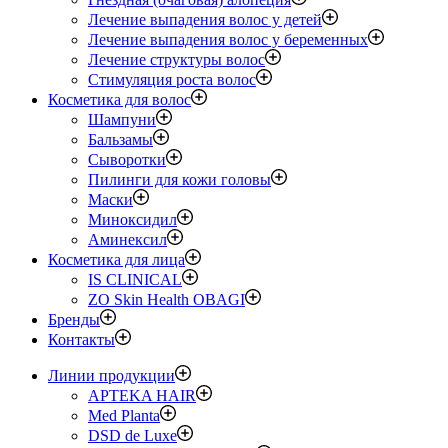
Лечение выпадения волос у детей
Лечение выпадения волос у беременных
Лечение структуры волос
Стимуляция роста волос
Косметика для волос
Шампуни
Бальзамы
Сыворотки
Пилинги для кожи головы
Маски
Миноксидил
Аминексил
Косметика для лица
IS CLINICAL
ZO Skin Health OBAGI
Бренды
Контакты
Линии продукции
APTEKA HAIR
Med Planta
DSD de Luxe