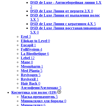
DSD de Luxe - Антисеборейная линия 1.X
2
DSD de Luxe Линия от перхоти 2.Х
0
DSD de Luxe Линия от выпадения волос
3.Х
5
DSD de Luxe Линия с кератином 4.Х
5
DSD de Luxe Линия восстанавливающая
5.Х
0
Erol
3
Eliokap to Level
0
Eucapil
1
FolliSystem
4
La Biosthetique
6
Lebel
12
Mane
0
Mesopharm
1
Med Planta
5
Revivogen
5
Revivexil
1
Hair Back
0
Азелофеин/Aзеломакс
5
Косметика для волос
(119)
Маска-прешампунь
5
Миноксидил для бороды
0
Миноксидил
6