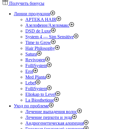
Получить бонусы
Линии продукции
APTEKA HAIR
Азелофеин/Aзеломакс
DSD de Luxe
System 4 — Sim Sensitive
Time to Grow
Hair Philosophy
Satura
Revivogen
FolliSystem
Erol
Med Planta
Lebel
FolliSystem
Eliokap to Level
La Biosthetique
Уход по проблеме
Лечение выпадения волос
Лечение перхоти и зуда
Андрогенетическая алопеция
Гнездная (очаговая) алопеция