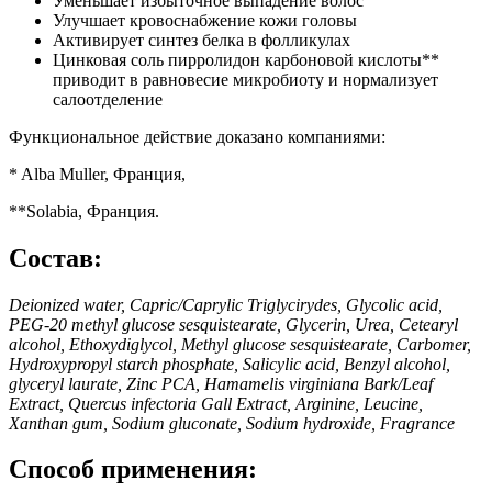
Уменьшает избыточное выпадение волос
Улучшает кровоснабжение кожи головы
Активирует синтез белка в фолликулах
Цинковая соль пирролидон карбоновой кислоты**
приводит в равновесие микробиоту и нормализует
салоотделение
Функциональное действие доказано компаниями:
* Alba Muller, Франция,
**Solabia, Франция.
Состав:
Deionized water, Capric/Caprylic Triglycirydes, Glycolic acid,
PEG-20 methyl glucose sesquistearate, Glycerin, Urea, Cetearyl
alcohol, Ethoxydiglycol, Methyl glucose sesquistearate, Carbomer,
Hydroxypropyl starch phosphate, Salicylic acid, Benzyl alcohol,
glyceryl laurate, Zinc PCA, Hamamelis virginiana Bark/Leaf
Extract, Quercus infectoria Gall Extract, Arginine, Leucine,
Xanthan gum, Sodium gluconate, Sodium hydroxide, Fragrance
Способ применения: