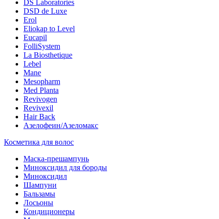
DS Laboratories
DSD de Luxe
Erol
Eliokap to Level
Eucapil
FolliSystem
La Biosthetique
Lebel
Mane
Mesopharm
Med Planta
Revivogen
Revivexil
Hair Back
Азелофеин/Aзеломакс
Косметика для волос
Маска-прешампунь
Миноксидил для бороды
Миноксидил
Шампуни
Бальзамы
Лосьоны
Кондиционеры