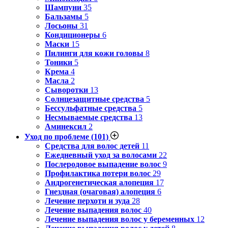
Шампуни
35
Бальзамы
5
Лосьоны
31
Кондиционеры
6
Маски
15
Пилинги для кожи головы
8
Тоники
5
Крема
4
Масла
2
Сыворотки
13
Солнцезащитные средства
5
Бессульфатные средства
5
Несмываемые средства
13
Аминексил
2
Уход по проблеме
(101)
Средства для волос детей
11
Ежедневный уход за волосами
22
Послеродовое выпадение волос
9
Профилактика потери волос
29
Андрогенетическая алопеция
17
Гнездная (очаговая) алопеция
6
Лечение перхоти и зуда
28
Лечение выпадения волос
40
Лечение выпадения волос у беременных
12