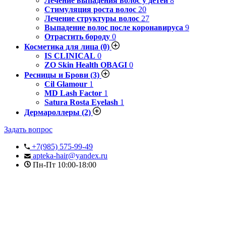
Лечение выпадения волос у детей
8
Стимуляция роста волос
20
Лечение структуры волос
27
Выпадение волос после коронавируса
9
Отрастить бороду
0
Косметика для лица
(0)
IS CLINICAL
0
ZO Skin Health OBAGI
0
Ресницы и Брови
(3)
Cil Glamour
1
MD Lash Factor
1
Satura Rosta Eyelash
1
Дермароллеры
(2)
Задать вопрос
+7(985) 575-99-49
apteka-hair@yandex.ru
Пн-Пт 10:00-18:00