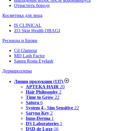
Выпадение волос после коронавируса
Отрастить бороду
Косметика для лица
IS CLINICAL
ZO Skin Health OBAGI
Ресницы и Брови
Cil Glamour
MD Lash Factor
Satura Rosta Eyelash
Дермароллеры
Линии продукции
(137)
APTEKA HAIR
20
Hair Philosophy
2
Time to Grow
22
Satura
6
System 4 - Sim Sensitive
22
Saryna Key
2
Inno-Derma
1
DS Laboratories
1
DSD de Luxe
16