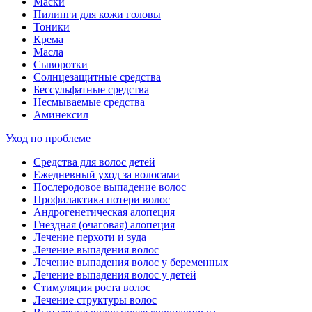
Маски
Пилинги для кожи головы
Тоники
Крема
Масла
Сыворотки
Солнцезащитные средства
Бессульфатные средства
Несмываемые средства
Аминексил
Уход по проблеме
Средства для волос детей
Ежедневный уход за волосами
Послеродовое выпадение волос
Профилактика потери волос
Андрогенетическая алопеция
Гнездная (очаговая) алопеция
Лечение перхоти и зуда
Лечение выпадения волос
Лечение выпадения волос у беременных
Лечение выпадения волос у детей
Стимуляция роста волос
Лечение структуры волос