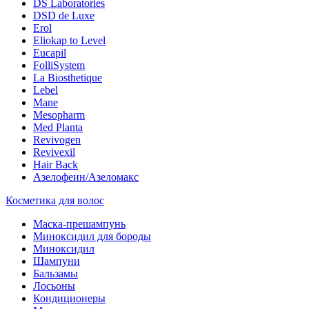
DS Laboratories
DSD de Luxe
Erol
Eliokap to Level
Eucapil
FolliSystem
La Biosthetique
Lebel
Mane
Mesopharm
Med Planta
Revivogen
Revivexil
Hair Back
Азелофеин/Aзеломакс
Косметика для волос
Маска-прешампунь
Миноксидил для бороды
Миноксидил
Шампуни
Бальзамы
Лосьоны
Кондиционеры