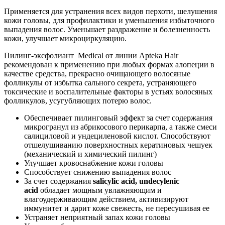
Применяется для устранения всех видов перхоти, шелушения
кожи головы, для профилактики и уменьшения избыточного
выпадения волос. Уменьшает раздражение и болезненность
кожи, улучшает микроциркуляцию.
Пилинг-эксфолиант Medical от линии Apteka Hair
рекомендован к применению при любых формах алопеции в
качестве средства, прекрасно очищающего волосяные
фолликулы от избытка сального секрета, устраняющего
токсические и воспалительные факторы в устьях волосяных
фолликулов, усугубляющих потерю волос.
Обеспечивает пилинговый эффект за счет содержания
микрогранул из абрикосового перикарпа, а также смеси
салициловой и ундециленовой кислот. Способствуют
отшелушиванию поверхностных кератиновых чешуек
(механический и химический пилинг)
Улучшает кровоснабжение кожи головы
Способствует снижению выпадения волос
За счет содержания
salicylic acid, undecylenic
acid
обладает мощным увлажняющим и
влагоудерживающим действием, активизируют
иммунитет и дарит коже свежесть, не пересушивая ее
Устраняет неприятный запах кожи головы