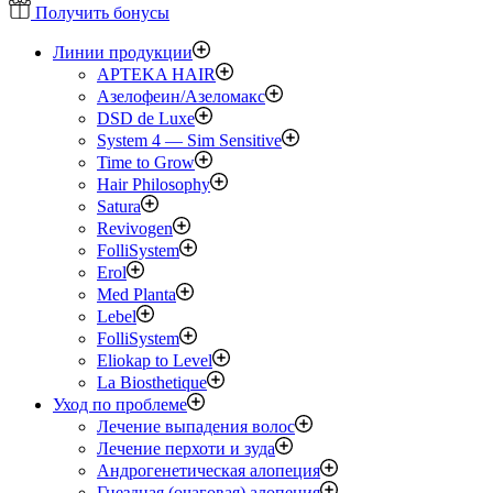
Получить бонусы
Линии продукции
APTEKA HAIR
Азелофеин/Aзеломакс
DSD de Luxe
System 4 — Sim Sensitive
Time to Grow
Hair Philosophy
Satura
Revivogen
FolliSystem
Erol
Med Planta
Lebel
FolliSystem
Eliokap to Level
La Biosthetique
Уход по проблеме
Лечение выпадения волос
Лечение перхоти и зуда
Андрогенетическая алопеция
Гнездная (очаговая) алопеция