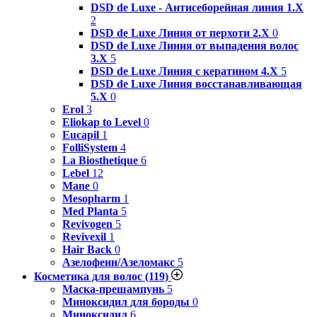
DSD de Luxe - Антисеборейная линия 1.X
2
DSD de Luxe Линия от перхоти 2.Х
0
DSD de Luxe Линия от выпадения волос
3.Х
5
DSD de Luxe Линия с кератином 4.Х
5
DSD de Luxe Линия восстанавливающая
5.Х
0
Erol
3
Eliokap to Level
0
Eucapil
1
FolliSystem
4
La Biosthetique
6
Lebel
12
Mane
0
Mesopharm
1
Med Planta
5
Revivogen
5
Revivexil
1
Hair Back
0
Азелофеин/Aзеломакс
5
Косметика для волос
(119)
Маска-прешампунь
5
Миноксидил для бороды
0
Миноксидил
6