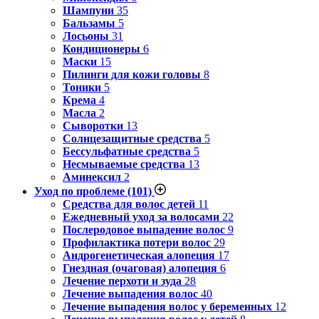
Шампуни
35
Бальзамы
5
Лосьоны
31
Кондиционеры
6
Маски
15
Пилинги для кожи головы
8
Тоники
5
Крема
4
Масла
2
Сыворотки
13
Солнцезащитные средства
5
Бессульфатные средства
5
Несмываемые средства
13
Аминексил
2
Уход по проблеме
(101)
Средства для волос детей
11
Ежедневный уход за волосами
22
Послеродовое выпадение волос
9
Профилактика потери волос
29
Андрогенетическая алопеция
17
Гнездная (очаговая) алопеция
6
Лечение перхоти и зуда
28
Лечение выпадения волос
40
Лечение выпадения волос у беременных
12