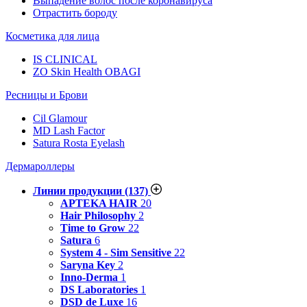
Выпадение волос после коронавируса
Отрастить бороду
Косметика для лица
IS CLINICAL
ZO Skin Health OBAGI
Ресницы и Брови
Cil Glamour
MD Lash Factor
Satura Rosta Eyelash
Дермароллеры
Линии продукции
(137)
APTEKA HAIR
20
Hair Philosophy
2
Time to Grow
22
Satura
6
System 4 - Sim Sensitive
22
Saryna Key
2
Inno-Derma
1
DS Laboratories
1
DSD de Luxe
16