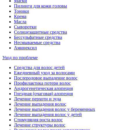
Маски
Пилинги для кожи головы
Тоники
Крема
Масла
Сыворотки
Солнцезащитные средства
Бессульфатные средства
Несмываемые средства
Аминексил
Уход по проблеме
Средства для волос детей
Ежедневный уход за волосами
Послеродовое выпадение волос
Профилактика потери волос
Андрогенетическая алопеция
Гнездная (очаговая) алопеция
Лечение перхоти и зуда
Лечение выпадения волос
Лечение выпадения волос у беременных
Лечение выпадения волос у детей
Стимуляция роста волос
Лечение структуры волос