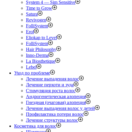
System 4 — Sim Sensitive
Time to Grow
Satura
Revivogen
FolliSystem
Erol
Eliokap to Level
FolliSystem
Hair Philosophy
Inno-Derma
La Biosthetique
Lebel
Уход по проблеме
Лечение выпадения волос
Лечение перхоти и зуда
Стимуляция роста волос
Андрогенетическая алопеция
Гнездная (очаговая) алопеция
Лечение выпадения волос у детей
Профилактика потери волос
Лечение структуры волос
Косметика для волос
Шампуни