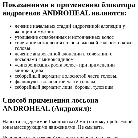
Показаниями к применению блокатора
андрогенов ANDROHEAL являются:
лечение начальных стадий андрогенной алопеции у
женщин и мужчин
утолщение ослабленных и истонченных волос
сочетание истончения волос и высокой сальности кожи
головы
лечение андрогенной алопеции в сочетании с
лосьонами с миноксидилом
«синхронизация роста волос» при применении
миноксидила
себорейный дерматит волосистой части головы,
фолликулит волосистой части головы
себорейный дерматит лица, бороды, туловища
Способ применения лосьона
ANDROHEAL (Андрохил):
Нанести содержимое 1 монодозы (2 мл ) на кожу проблемной
зоны массирующими движениями. Не смывать.
Использовать не менее 3 месяцев ежедневно в случаях