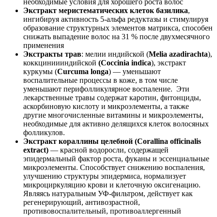
необходимые условия для хорошего роста волос
Экстракт меристематических клеток базилика
,
ингибируя активность 5-альфа редуктазы и стимулируя
образование структурных элементов матрикса, способен
снижать выпадение волос на 31 % после двухмесячного
применения
Экстракты трав
: мелии индийской (
Melia azadirachta
),
коккциниииндийской
(Coccinia indica
), экстракт
куркумы (
Curcuma longa
) — уменьшают
воспалительные процессы в коже, в том числе
уменьшают перифолликулярное воспаление. Эти
лекарственные травы содержат каротин, фитонциды,
аскорбиновую кислоту и микроэлементы, а также
другие многочисленные витамины и микроэлементы,
необходимые для активно делящихся клеток волосяных
фолликулов.
Экстракт кораллины целебной (Corallina officinalis
extract)
— красной водоросли, содержащей
эпидермальный фактор роста, фуканы и эссенциальные
микроэлементы. Способствует снижению воспаления,
улучшению структуры эпидермиса, нормализует
микроциркуляцию крови и клеточную оксигенацию.
Являясь натуральным УФ-фильтром, действует как
регенерирующий, антивозрастной,
противовоспалительный, противоаллергенный