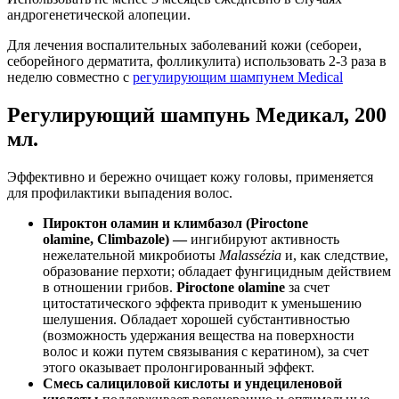
андрогенетической алопеции.
Для лечения воспалительных заболеваний кожи (себореи,
себорейного дерматита, фолликулита) использовать 2-3 раза в
неделю совместно с
регулирующим шампунем Medical
Регулирующий шампунь Медикал, 200
мл.
Эффективно и бережно очищает кожу головы, применяется
для профилактики выпадения волос.
Пироктон оламин и климбазол (Piroctone
olamine,
Climbazole
) —
ингибируют активность
нежелательной микробиоты
Malassézia
и, как следствие,
образование перхоти; обладает фунгицидным действием
в отношении грибов.
Piroctone olamine
за счет
цитостатического эффекта приводит к уменьшению
шелушения. Обладает хорошей субстантивностью
(возможность удержания вещества на поверхности
волос и кожи путем связывания с кератином), за счет
этого оказывает пролонгированный эффект.
Смесь салициловой кислоты и ундециленовой