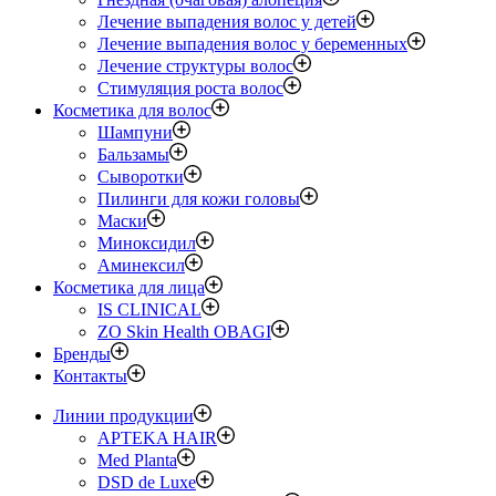
Лечение выпадения волос у детей
Лечение выпадения волос у беременных
Лечение структуры волос
Стимуляция роста волос
Косметика для волос
Шампуни
Бальзамы
Сыворотки
Пилинги для кожи головы
Маски
Миноксидил
Аминексил
Косметика для лица
IS CLINICAL
ZO Skin Health OBAGI
Бренды
Контакты
Линии продукции
APTEKA HAIR
Med Planta
DSD de Luxe