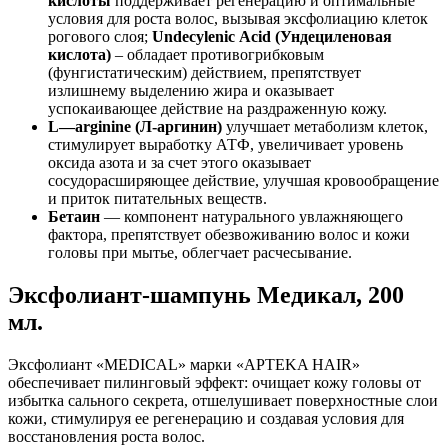
кислоты
поддерживает регенерацию и оптимальные
условия для роста волос, вызывая эксфолиацию клеток
рогового слоя;
Undecylenic
Acid
(Ундециленовая
кислота)
– обладает противогрибковым
(фунгистатическим) действием, препятствует
излишнему выделению жира и оказывает
успокаивающее действие на раздраженную кожу.
L
—
arginine
(Л-аргинин)
улучшает метаболизм клеток,
стимулирует выработку АТФ, увеличивает уровень
оксида азота и за счет этого оказывает
сосудорасширяющее действие, улучшая кровообращение
и приток питательных веществ.
Бетаин
— компонент натурального увлажняющего
фактора, препятствует обезвоживанию волос и кожи
головы при мытье, облегчает расчесывание.
Эксфолиант-шампунь Медикал, 200
мл.
Эксфолиант «MEDICAL» марки «APTEKA HAIR»
обеспечивает пилинговый эффект: очищает кожу головы от
избытка сального секрета, отшелушивает поверхностные слои
кожи, стимулируя ее регенерацию и создавая условия для
восстановления роста волос.