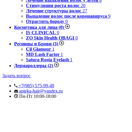
Лечение выпадения волос у детей
8
Стимуляция роста волос
20
Лечение структуры волос
27
Выпадение волос после коронавируса
9
Отрастить бороду
0
Косметика для лица
(0)
IS CLINICAL
0
ZO Skin Health OBAGI
0
Ресницы и Брови
(3)
Cil Glamour
1
MD Lash Factor
1
Satura Rosta Eyelash
1
Дермароллеры
(2)
Задать вопрос
+7(985) 575-99-49
apteka-hair@yandex.ru
Пн-Пт 10:00-18:00