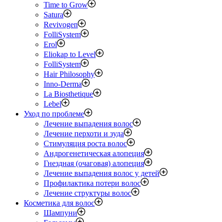
Time to Grow
Satura
Revivogen
FolliSystem
Erol
Eliokap to Level
FolliSystem
Hair Philosophy
Inno-Derma
La Biosthetique
Lebel
Уход по проблеме
Лечение выпадения волос
Лечение перхоти и зуда
Стимуляция роста волос
Андрогенетическая алопеция
Гнездная (очаговая) алопеция
Лечение выпадения волос у детей
Профилактика потери волос
Лечение структуры волос
Косметика для волос
Шампуни