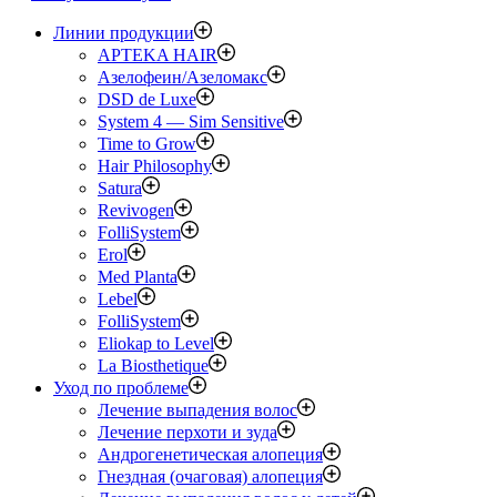
Линии продукции
APTEKA HAIR
Азелофеин/Aзеломакс
DSD de Luxe
System 4 — Sim Sensitive
Time to Grow
Hair Philosophy
Satura
Revivogen
FolliSystem
Erol
Med Planta
Lebel
FolliSystem
Eliokap to Level
La Biosthetique
Уход по проблеме
Лечение выпадения волос
Лечение перхоти и зуда
Андрогенетическая алопеция
Гнездная (очаговая) алопеция