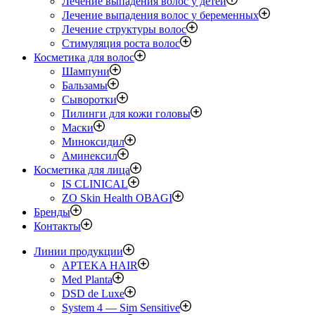
Лечение выпадения волос у детей
Лечение выпадения волос у беременных
Лечение структуры волос
Стимуляция роста волос
Косметика для волос
Шампуни
Бальзамы
Сыворотки
Пилинги для кожи головы
Маски
Миноксидил
Аминексил
Косметика для лица
IS CLINICAL
ZO Skin Health OBAGI
Бренды
Контакты
Линии продукции
APTEKA HAIR
Med Planta
DSD de Luxe
System 4 — Sim Sensitive