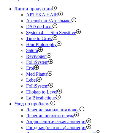
Линии продукции
APTEKA HAIR
Азелофеин/Aзеломакс
DSD de Luxe
System 4 — Sim Sensitive
Time to Grow
Hair Philosophy
Satura
Revivogen
FolliSystem
Erol
Med Planta
Lebel
FolliSystem
Eliokap to Level
La Biosthetique
Уход по проблеме
Лечение выпадения волос
Лечение перхоти и зуда
Андрогенетическая алопеция
Гнездная (очаговая) алопеция