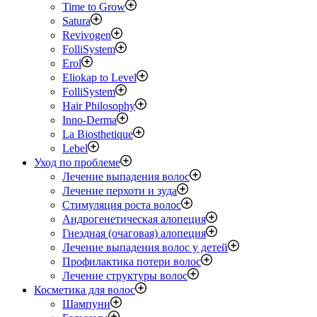
Time to Grow
Satura
Revivogen
FolliSystem
Erol
Eliokap to Level
FolliSystem
Hair Philosophy
Inno-Derma
La Biosthetique
Lebel
Уход по проблеме
Лечение выпадения волос
Лечение перхоти и зуда
Стимуляция роста волос
Андрогенетическая алопеция
Гнездная (очаговая) алопеция
Лечение выпадения волос у детей
Профилактика потери волос
Лечение структуры волос
Косметика для волос
Шампуни