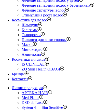
Лечение выпадения волос у детей
Лечение выпадения волос у беременных
Лечение структуры волос
Стимуляция роста волос
Косметика для волос
Шампуни
Бальзамы
Сыворотки
Пилинги для кожи головы
Маски
Миноксидил
Аминексил
Косметика для лица
IS CLINICAL
ZO Skin Health OBAGI
Бренды
Контакты
Линии продукции
APTEKA HAIR
Med Planta
DSD de Luxe
System 4 — Sim Sensitive