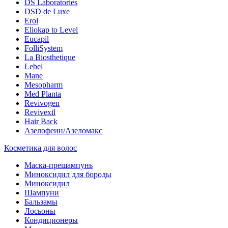
DS Laboratories
DSD de Luxe
Erol
Eliokap to Level
Eucapil
FolliSystem
La Biosthetique
Lebel
Mane
Mesopharm
Med Planta
Revivogen
Revivexil
Hair Back
Азелофеин/Aзеломакс
Косметика для волос
Маска-прешампунь
Миноксидил для бороды
Миноксидил
Шампуни
Бальзамы
Лосьоны
Кондиционеры