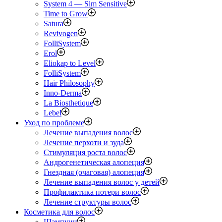
System 4 — Sim Sensitive
Time to Grow
Satura
Revivogen
FolliSystem
Erol
Eliokap to Level
FolliSystem
Hair Philosophy
Inno-Derma
La Biosthetique
Lebel
Уход по проблеме
Лечение выпадения волос
Лечение перхоти и зуда
Стимуляция роста волос
Андрогенетическая алопеция
Гнездная (очаговая) алопеция
Лечение выпадения волос у детей
Профилактика потери волос
Лечение структуры волос
Косметика для волос
Шампуни