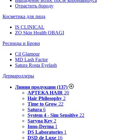
Выпадение волос после коронавируса
Отрастить бороду
Косметика для лица
IS CLINICAL
ZO Skin Health OBAGI
Ресницы и Брови
Cil Glamour
MD Lash Factor
Satura Rosta Eyelash
Дермароллеры
Линии продукции
(137)
APTEKA HAIR
20
Hair Philosophy
2
Time to Grow
22
Satura
6
System 4 - Sim Sensitive
22
Saryna Key
2
Inno-Derma
1
DS Laboratories
1
DSD de Luxe
16