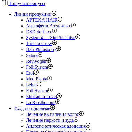
Получить бонусы
Линии продукции
APTEKA HAIR
Азелофеин/Aзеломакс
DSD de Luxe
System 4 — Sim Sensitive
Time to Grow
Hair Philosophy
Satura
Revivogen
FolliSystem
Erol
Med Planta
Lebel
FolliSystem
Eliokap to Level
La Biosthetique
Уход по проблеме
Лечение выпадения волос
Лечение перхоти и зуда
Андрогенетическая алопеция
Гнездная (очаговая) алопеция