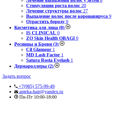
Лечение выпадения волос у детей
8
Стимуляция роста волос
20
Лечение структуры волос
27
Выпадение волос после коронавируса
9
Отрастить бороду
0
Косметика для лица
(0)
IS CLINICAL
0
ZO Skin Health OBAGI
0
Ресницы и Брови
(3)
Cil Glamour
1
MD Lash Factor
1
Satura Rosta Eyelash
1
Дермароллеры
(2)
Задать вопрос
+7(985) 575-99-49
apteka-hair@yandex.ru
Пн-Пт 10:00-18:00