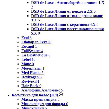
DSD de Luxe - Антисеборейная линия 1.X
2
DSD de Luxe Линия от перхоти 2.Х
0
DSD de Luxe Линия от выпадения волос
3.Х
5
DSD de Luxe Линия с кератином 4.Х
5
DSD de Luxe Линия восстанавливающая
5.Х
0
Erol
3
Eliokap to Level
0
Eucapil
1
FolliSystem
4
La Biosthetique
6
Lebel
12
Mane
0
Mesopharm
1
Med Planta
5
Revivogen
5
Revivexil
1
Hair Back
0
Азелофеин/Aзеломакс
5
Косметика для волос
(119)
Маска-прешампунь
5
Миноксидил для бороды
0
Миноксидил
6