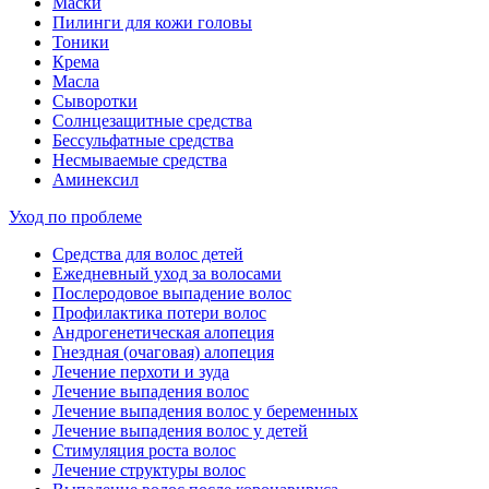
Маски
Пилинги для кожи головы
Тоники
Крема
Масла
Сыворотки
Солнцезащитные средства
Бессульфатные средства
Несмываемые средства
Аминексил
Уход по проблеме
Средства для волос детей
Ежедневный уход за волосами
Послеродовое выпадение волос
Профилактика потери волос
Андрогенетическая алопеция
Гнездная (очаговая) алопеция
Лечение перхоти и зуда
Лечение выпадения волос
Лечение выпадения волос у беременных
Лечение выпадения волос у детей
Стимуляция роста волос
Лечение структуры волос