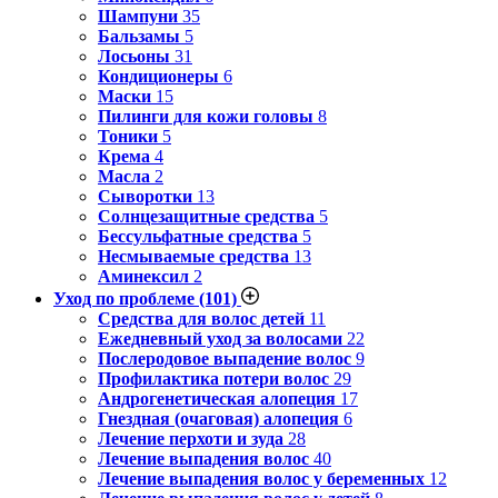
Шампуни
35
Бальзамы
5
Лосьоны
31
Кондиционеры
6
Маски
15
Пилинги для кожи головы
8
Тоники
5
Крема
4
Масла
2
Сыворотки
13
Солнцезащитные средства
5
Бессульфатные средства
5
Несмываемые средства
13
Аминексил
2
Уход по проблеме
(101)
Средства для волос детей
11
Ежедневный уход за волосами
22
Послеродовое выпадение волос
9
Профилактика потери волос
29
Андрогенетическая алопеция
17
Гнездная (очаговая) алопеция
6
Лечение перхоти и зуда
28
Лечение выпадения волос
40
Лечение выпадения волос у беременных
12