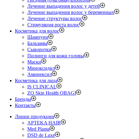
Лечение выпадения волос у детей
Лечение выпадения волос у беременных
Лечение структуры волос
Стимуляция роста волос
Косметика для волос
Шампуни
Бальзамы
Сыворотки
Пилинги для кожи головы
Маски
Миноксидил
Аминексил
Косметика для лица
IS CLINICAL
ZO Skin Health OBAGI
Бренды
Контакты
Линии продукции
APTEKA HAIR
Med Planta
DSD de Luxe